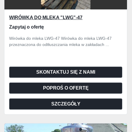
WIRÓWKA DO MLEKA "LWG"-47
Zapytaj o ofertę
Wirówka do mleka LWG-47 Wirówka do mleka LWG-47
przeznaczona do odtłuszczania mleka w zakładach ...
SKONTAKTUJ SIĘ Z NAMI
POPROŚ O OFERTĘ
SZCZEGÓŁY