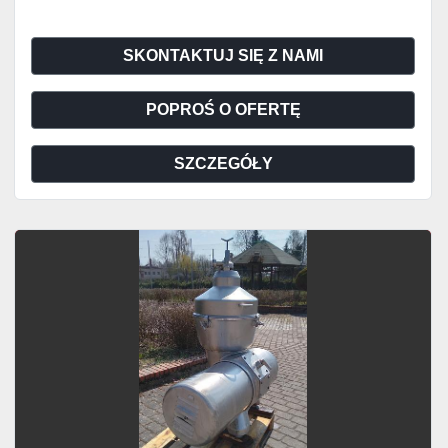
SKONTAKTUJ SIĘ Z NAMI
POPROŚ O OFERTĘ
SZCZEGÓŁY