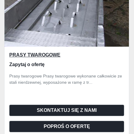
PRASY TWAROGOWE
Zapytaj o ofertę
Prasy twarogowe Prasy twarogowe wykonane całkowicie ze
stali nierdzewnej, wyposażone w ramę z tr...
SKONTAKTUJ SIĘ Z NAMI
POPROŚ O OFERTĘ