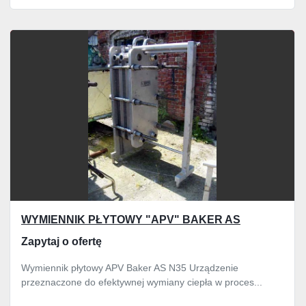
WYMIENNIK PŁYTOWY "APV" BAKER AS
Zapytaj o ofertę
Wymiennik płytowy APV Baker AS N35 Urządzenie
przeznaczone do efektywnej wymiany ciepła w proces...