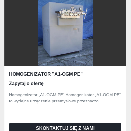
HOMOGENIZATOR "A1-OGM PE"
Zapytaj o ofertę
Homogenizator „A1-OGM PE” Homogenizator „A1-OGM PE”
to wydajne urządzenie przemysłowe przeznaczo...
SKONTAKTUJ SIĘ Z NAMI