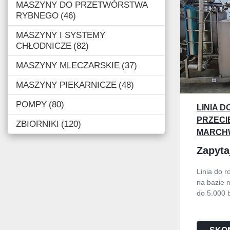
MASZYNY DO PRZETWÓRSTWA
RYBNEGO
46
MASZYNY I SYSTEMY
CHŁODNICZE
82
MASZYNY MLECZARSKIE
37
MASZYNY PIEKARNICZE
48
POMPY
80
LINIA 
PRZECI
ZBIORNIKI
120
MARCHW
WYDAJNO
Zapyta
0,33 L
Linia do 
na bazie 
do 5.000 b