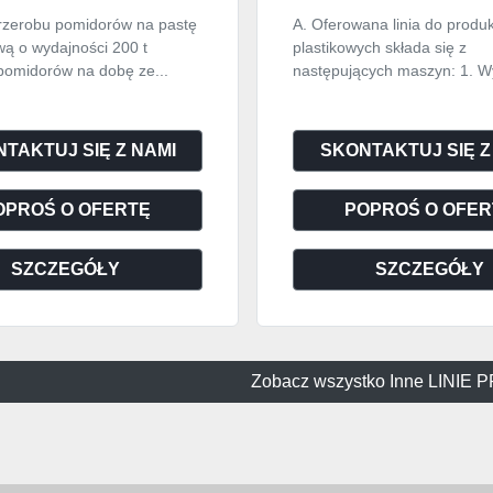
Ą 2-STOPNIOWĄ
przerobu pomidorów na pastę
A. Oferowana linia do produk
MANZINI"
ą o wydajności 200 t
plastikowych składa się z
pomidorów na dobę ze...
następujących maszyn: 1. Wy
TAKTUJ SIĘ Z NAMI
SKONTAKTUJ SIĘ Z
OPROŚ O OFERTĘ
POPROŚ O OFER
SZCZEGÓŁY
SZCZEGÓŁY
Zobacz wszystko Inne LINI