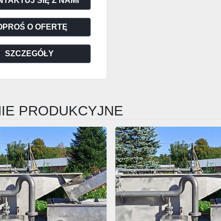
TAKTUJ SIĘ Z NAMI
OPROŚ O OFERTĘ
SZCZEGÓŁY
INIE PRODUKCYJNE