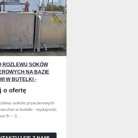
DO ROZLEWU SOKÓW
EROWYCH NA BAZIE
I W BUTELKI -
ŚĆ DO 5.000 BUT./H –
j o ofertę
rozlewu soków przecierowych
marchwi w butelki - wydajność
ut./h – 0,...