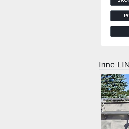
SKON
P
Inne L