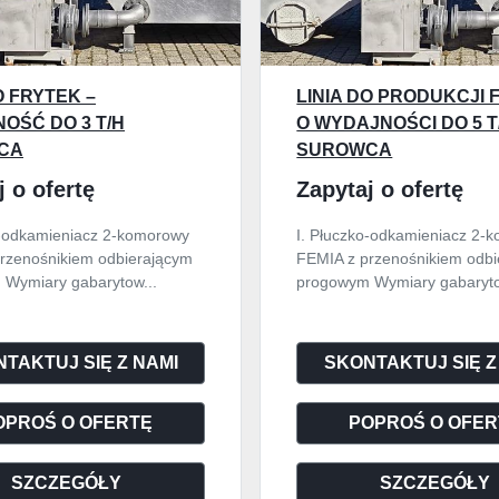
O FRYTEK –
LINIA DO PRODUKCJI 
OŚĆ DO 3 T/H
O WYDAJNOŚCI DO 5 T
CA
SUROWCA
j o ofertę
Zapytaj o ofertę
o-odkamieniacz 2-komorowy
I. Płuczko-odkamieniacz 2-
rzenośnikiem odbierającym
FEMIA z przenośnikiem odb
Wymiary gabarytow...
progowym Wymiary gabaryto
TAKTUJ SIĘ Z NAMI
SKONTAKTUJ SIĘ Z
OPROŚ O OFERTĘ
POPROŚ O OFER
SZCZEGÓŁY
SZCZEGÓŁY