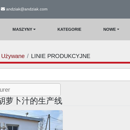
andziak@andziak.com
MASZYNY
KATEGORIE
NOWE
Używane
LINIE PRODUKCYJNE
装胡萝卜汁的生产线