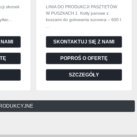
cji słomek
LINIA DO PRODUKCJI PASZTETÓW
W PUSZKACH 1. Kotły parowe z
tłac...
koszami do gotowania surowca – 600 l.
...
 NAMI
SKONTAKTUJ SIĘ Z NAMI
TĘ
POPROŚ O OFERTĘ
SZCZEGÓŁY
E PRODUKCYJNE