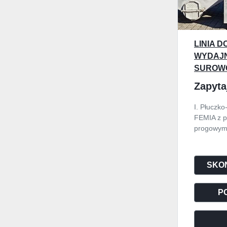
LINIA D
WYDAJN
SUROW
Zapyta
I. Płuczk
FEMIA z p
progowym 
SKON
P