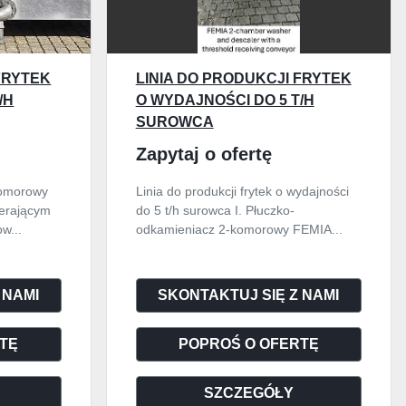
FRYTEK
LINIA DO PRODUKCJI FRYTEK
/H
O WYDAJNOŚCI DO 5 T/H
SUROWCA
Zapytaj o ofertę
komorowy
Linia do produkcji frytek o wydajności
ierającym
do 5 t/h surowca I. Płuczko-
w...
odkamieniacz 2-komorowy FEMIA...
 NAMI
SKONTAKTUJ SIĘ Z NAMI
TĘ
POPROŚ O OFERTĘ
SZCZEGÓŁY