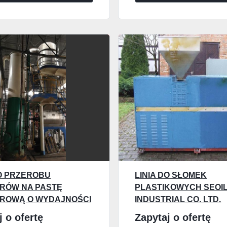
DO PRZEROBU
LINIA DO SŁOMEK
RÓW NA PASTĘ
PLASTIKOWYCH SEOI
ROWĄ O WYDAJNOŚCI
INDUSTRIAL CO. LTD.
ŚWIEŻYCH POMIDORÓW
j o ofertę
Zapytaj o ofertę
Ę ZE STACJĄ