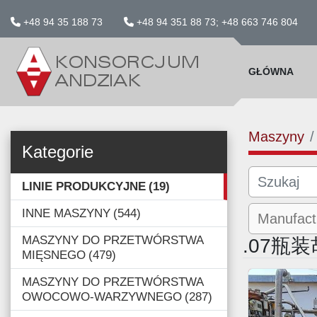
+48 94 35 188 73
+48 94 351 88 73; +48 663 746 804
GŁÓWNA
Maszyny
Kategorie
LINIE PRODUKCYJNE
19
INNE MASZYNY
544
MASZYNY DO PRZETWÓRSTWA
.07瓶
MIĘSNEGO
479
MASZYNY DO PRZETWÓRSTWA
OWOCOWO-WARZYWNEGO
287