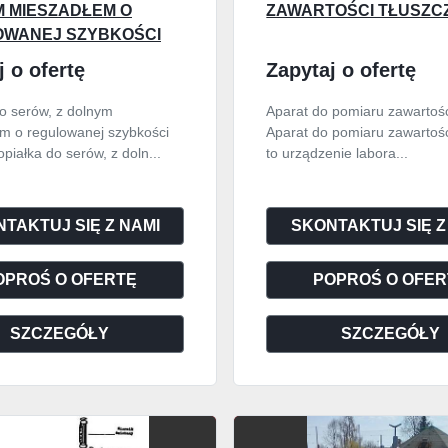
 MIESZADŁEM O
ZAWARTOŚCI TŁUSZC
WANEJ SZYBKOŚCI
ÓW
j o ofertę
Zapytaj o ofertę
do serów, z dolnym
Aparat do pomiaru zawartośc
m o regulowanej szybkości
Aparat do pomiaru zawartośc
piałka do serów, z doln...
to urządzenie labora...
TAKTUJ SIĘ Z NAMI
SKONTAKTUJ SIĘ Z
OPROŚ O OFERTĘ
POPROŚ O OFER
SZCZEGÓŁY
SZCZEGÓŁY