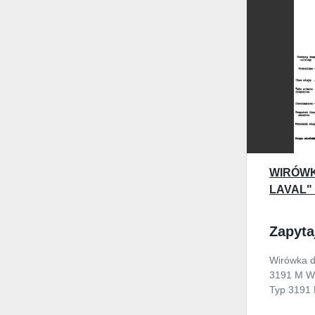
WIRÓWK
LAVAL" 
Zapyta
Wirówka 
3191 M Wi
Typ 3191 