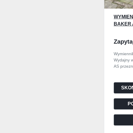
WYMIEN
BAKER 
Zapyta
Wymiennik
Wydajny w
AS przezna
SKON
P