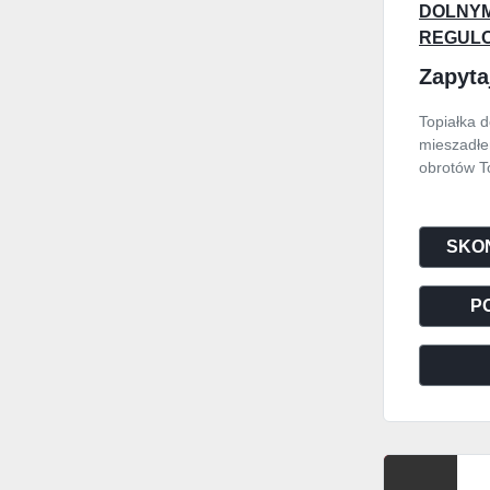
DOLNYM
REGULO
OBROT
Zapyta
Topiałka 
mieszadłe
obrotów To
SKON
P