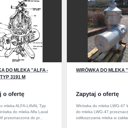
A DO MLEKA "ALFA -
WIRÓWKA DO MLEKA "
TYP 3191 M
j o ofertę
Zapytaj o ofertę
do mleka ALFA-LAVAL Typ
Wirówka do mleka LWG-47 
rówka do mleka Alfa Laval
do mleka LWG-47 przeznac
M przeznaczona do pr...
odtłuszczania mleka w zakład