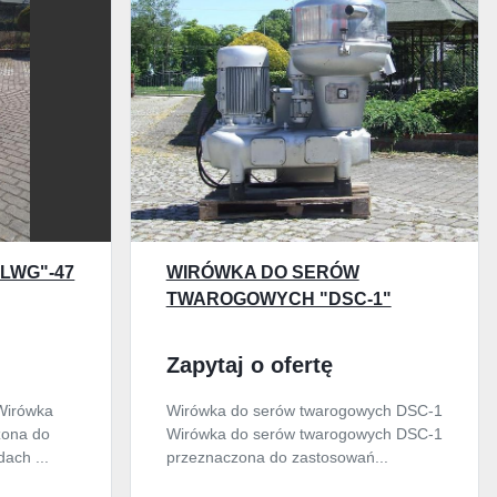
LWG"-47
WIRÓWKA DO SERÓW
TWAROGOWYCH "DSC-1"
Zapytaj o ofertę
Wirówka
Wirówka do serów twarogowych DSC-1
zona do
Wirówka do serów twarogowych DSC-1
ach ...
przeznaczona do zastosowań...