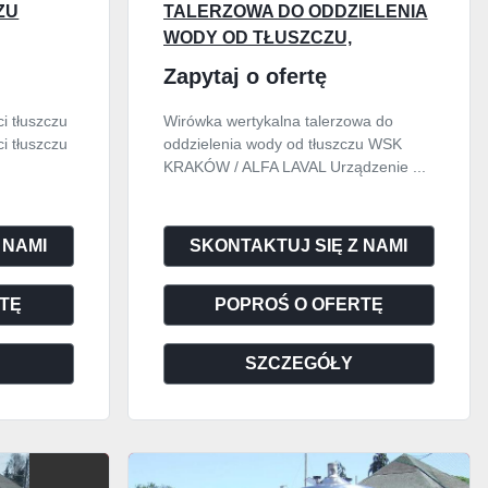
ZU
TALERZOWA DO ODDZIELENIA
WODY OD TŁUSZCZU,
PRODUKCJI "WSK" KRAKÓW /
Zapytaj o ofertę
ALFA LAVAL"
i tłuszczu
Wirówka wertykalna talerzowa do
i tłuszczu
oddzielenia wody od tłuszczu WSK
KRAKÓW / ALFA LAVAL Urządzenie ...
 NAMI
SKONTAKTUJ SIĘ Z NAMI
TĘ
POPROŚ O OFERTĘ
SZCZEGÓŁY