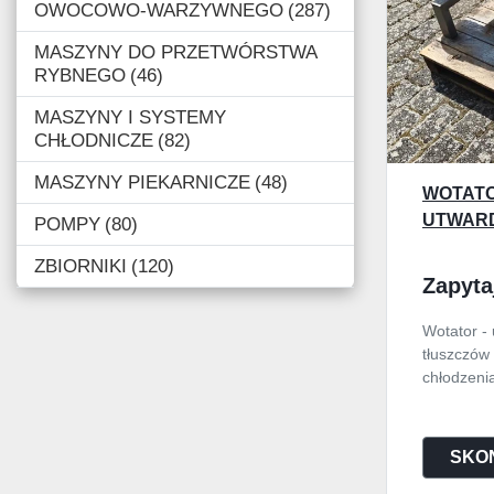
OWOCOWO-WARZYWNEGO
287
MASZYNY DO PRZETWÓRSTWA
RYBNEGO
46
MASZYNY I SYSTEMY
CHŁODNICZE
82
MASZYNY PIEKARNICZE
48
WOTATO
UTWARD
POMPY
80
ZBIORNIKI
120
Zapyta
Wotator -
tłuszczów
chłodzenia,
SKON