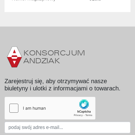
- moc napędu - 5,5 kW;

- obroty napędu - 1.400 U/min.
Zarejestruj się, aby otrzymywać nasze
biuletyny i ulotki z informacjami o towarach.