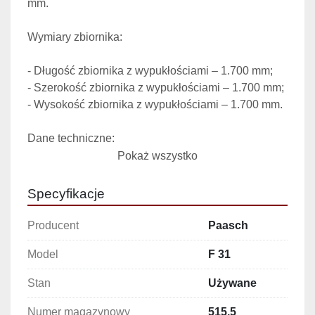
mm.

Wymiary zbiornika:

- Długość zbiornika z wypukłościami – 1.700 mm;

- Szerokość zbiornika z wypukłościami – 1.700 mm;

- Wysokość zbiornika z wypukłościami – 1.700 mm.

Dane techniczne:

Pokaż wszystko
- Producent - Paasch&Larsen, Petersen, Dania;

- Pojemność – 3.200 l;

Specyfikacje
- Przełożenie - 6 biegów;

- obroty biegu I - 32 U/min;

Producent
Paasch
- obroty biegu II - 19,4 U/min;

Model
F 31
- obroty biegu III - 11,3 U/min;

- obroty biegu IV - 6,8 U/min;

Stan
Używane
- obroty biegu V - 2,9 U/min;

- obroty biegu VI - 1,9 U/min;

Numer magazynowy
515.5