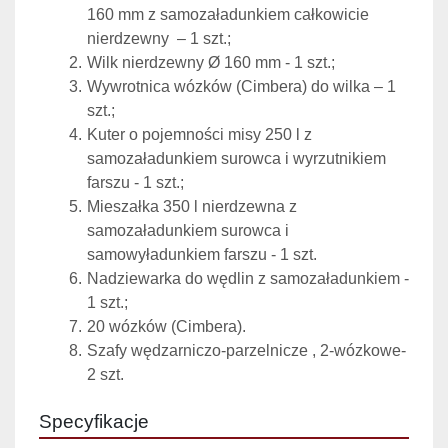
160 mm z samozaładunkiem całkowicie 
nierdzewny  – 1 szt.;
Wilk nierdzewny Ø 160 mm - 1 szt.;
Wywrotnica wózków (Cimbera) do wilka – 1 
szt.;
Kuter o pojemności misy 250 l z 
samozaładunkiem surowca i wyrzutnikiem 
farszu - 1 szt.; 
Mieszałka 350 l nierdzewna z 
samozaładunkiem surowca i 
samowyładunkiem farszu - 1 szt.
Nadziewarka do wędlin z samozaładunkiem - 
1 szt.;
20 wózków (Cimbera).
Szafy wędzarniczo-parzelnicze , 2-wózkowe-
2 szt.  
Specyfikacje