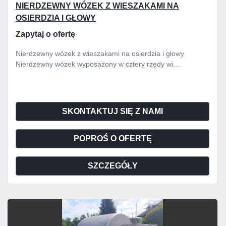
NIERDZEWNY WÓZEK Z WIESZAKAMI NA
OSIERDZIA I GŁOWY
Zapytaj o ofertę
Nierdzewny wózek z wieszakami na osierdzia i głowy
Nierdzewny wózek wyposażony w cztery rzędy wi...
SKONTAKTUJ SIĘ Z NAMI
POPROŚ O OFERTĘ
SZCZEGÓŁY