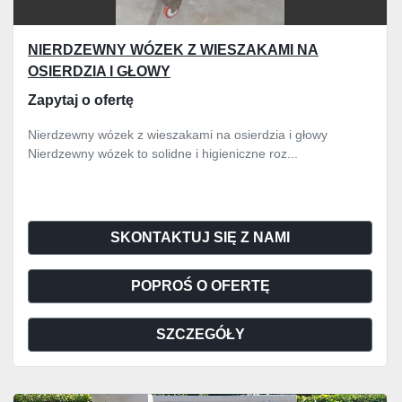
NIERDZEWNY WÓZEK Z WIESZAKAMI NA
OSIERDZIA I GŁOWY
Zapytaj o ofertę
Nierdzewny wózek z wieszakami na osierdzia i głowy
Nierdzewny wózek to solidne i higieniczne roz...
SKONTAKTUJ SIĘ Z NAMI
POPROŚ O OFERTĘ
SZCZEGÓŁY