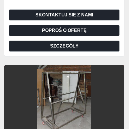
SKONTAKTUJ SIĘ Z NAMI
POPROŚ O OFERTĘ
SZCZEGÓŁY