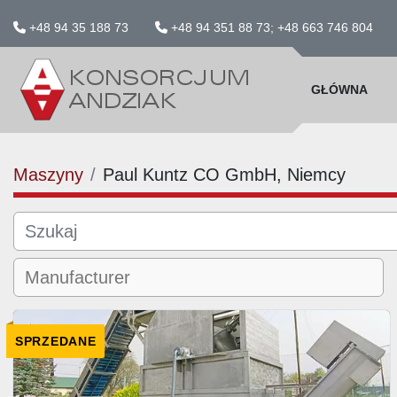
+48 94 35 188 73
+48 94 351 88 73; +48 663 746 804
GŁÓWNA
Maszyny
Paul Kuntz CO GmbH, Niemcy
SPRZEDANE