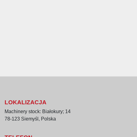
LOKALIZACJA
Machinery stock: Białokury; 14
78-123 Siemyśl, Polska