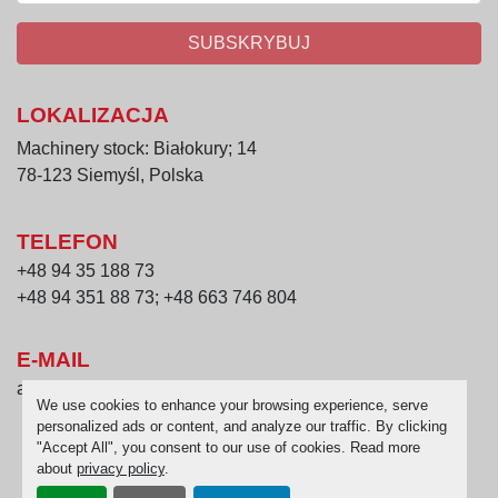
SUBSKRYBUJ
LOKALIZACJA
Machinery stock: Białokury; 14
78-123 Siemyśl, Polska
TELEFON
+48 94 35 188 73
+48 94 351 88 73; +48 663 746 804
E-MAIL
andziak@andziak.com
We use cookies to enhance your browsing experience, serve
personalized ads or content, and analyze our traffic. By clicking
"Accept All", you consent to our use of cookies. Read more
FACEBOOK
about
privacy policy
.