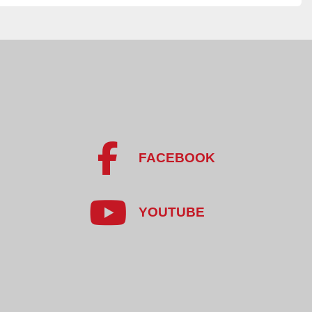
m,
m,
m.
o mięsa KT-ALP
a znajduje zastosowanie w:
órstwa mięsnego,
h,
FACEBOOK
wych,
słowych,
YOUTUBE
omicznych przygotowujących duże ilości porcji mięsa.
 jest do rozbijania mięsa wieprzowego, wołowego oraz 
 obróbką kulinarną.
rojektowany z myślą o wydajności, bezpieczeństwie 