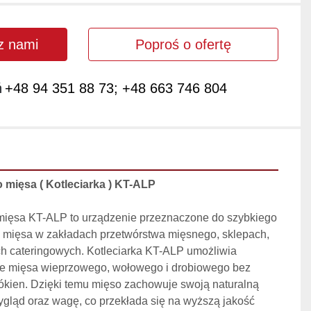
 z nami
Poproś o ofertę
ń
+48 94 351 88 73; +48 663 746 804
mięsa ( Kotleciarka ) KT-ALP
ięsa KT-ALP to urządzenie przeznaczone do szybkiego 
a mięsa w zakładach przetwórstwa mięsnego, sklepach, 
ch cateringowych. Kotleciarka KT-ALP umożliwia 
e mięsa wieprzowego, wołowego i drobiowego bez 
ókien. Dzięki temu mięso zachowuje swoją naturalną 
ygląd oraz wagę, co przekłada się na wyższą jakość 