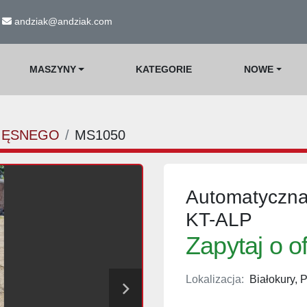
andziak@andziak.com
MASZYNY
KATEGORIE
NOWE
IĘSNEGO
MS1050
Automatyczna 
KT-ALP
Zapytaj o o
Lokalizacja:
Białokury, 