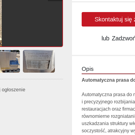
Skontaktuj się
lub
Zadzwo
Opis
Automatyczna prasa do 
 ogłoszenie
Automatyczna prasa do m
i precyzyjnego rozbijani
restauracjach oraz firma
równomierne rozgniatani
uszkadzania struktury wł
soczystość, atrakcyjny w