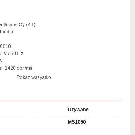
ollisuus Oy (KT)
nlandia
40818
0 V / 50 Hz
kW
: 1420 obr./min
 3,8 A
Pokaż wszystko
 160 kg
i mięsa: 0,5–30 mm,
Używane
000 kg,
0 porcji mięsa na godzinę (w zależności od organizacji 
MS1050