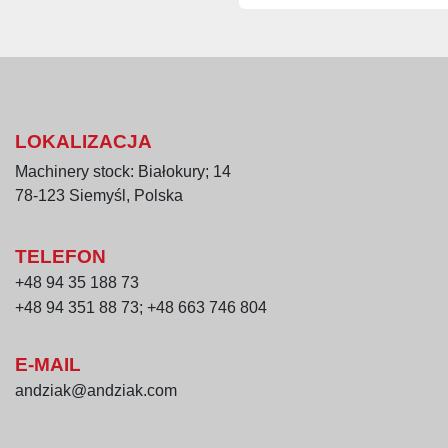
Wymiary
Szerokość: 440 m
Głębokość: 800 m
Wysokość: 850 m
Zastosowanie prasy d
LOKALIZACJA
Automatyczna kotleciark
Machinery stock: Białokury; 14
zakładach przetw
78-123 Siemyśl, Polska
sklepach mięsnyc
restauracjach,
TELEFON
firmach cateringo
kuchniach przemy
+48 94 35 188 73
zakładach gastron
+48 94 351 88 73; +48 663 746 804
Urządzenie przeznaczone
drobiowego przed dalszą
E-MAIL
andziak@andziak.com
Najważniejsze zalety
Model KT-ALP został zap