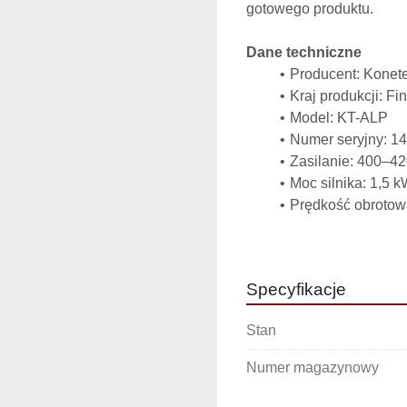
gotowego produktu.
Dane techniczne
Producent: Konete
Kraj produkcji: Fi
Model: KT-ALP
Numer seryjny: 1
Zasilanie: 400–42
Moc silnika: 1,5 
Prędkość obrotowa
Prąd znamionowy:
Masa urządzenia:
Specyfikacje
Parametry robocze
regulacja grubośc
Stan
siła docisku: do 3
wydajność: 500–80
Numer magazynowy
pracy).