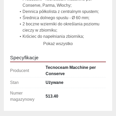
Conserve, Parma, Włochy;
Dennica półkolista z centralnym spustem;
Średnica dolnego spustu - Ø 60 mm;
2 boczne wzierniki do określania poziomu 
cieczy w zbiorniku;
Króciec do napełniania zbiornika;
Wężownica grubościenna podwójnie 
Pokaż wszystko
okalająca ścianę zbiornika w części 
wewnętrznej, przydennej;
Specyfikacje
2 zewnętrzne króćce do zasilania 
wężownicy;
Tecnoceam Macchine per
Producent
Ściany zbiornika o grubości - 4 mm;
Conserve
Góra zbiornika wzmocniona rantem o 
Stan
Używane
grubości - 12 mm;
Górna pokrywa zbiornika stała - częściowo 
Numer
513.40
otwierana;
magazynowy
Nogi ze stopami umożliwiającymi 
mocowanie zbiornika do posadzki;