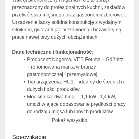
przeznaczony do profesjonalnych kuchni, zakładów 
przetwórstwa mięsnego oraz gastronomii zbiorowej. 
Urządzenie łączy solidną konstrukcję z wydajnym 
silnikiem, gwarantując niezawodną i bezawaryjną 
pracę nawet przy dużych obciążeniach.
Dane techniczne i funkcjonalność:
Producent: Nagema, VEB Feuma – Gößnitz 
– renomowana marka w branży 
gastronomicznej i przemysłowej.
Typ urządzenia: HU1 – idealny do średnich i 
dużych ilości produktów.
Moc silnika: dwa biegi – 1,1 kW i 1,4 kW, 
umożliwiające dopasowanie prędkości pracy 
do rodzaju mięsa lub innych produktów.
Zasilanie: 380 V – standard przemysłowy 
Pokaż wszystko
zapewniający stabilną pracę.
Przekrój gardzieli: 80 mm, umożliwiający 
Specyfikacje