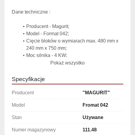
Dane techniczne :
Producent - Magurit;
Model - Format 042;
Cięcie bloków o wymiarach max. 480 mm x 
240 mm x 750 mm;
Moc silnika - 4 KW;
Zasilanie - 3 fazy AC 400 V 50 Hz;
Pokaż wszystko
Grubość cięcia od 15 do 65 mm.
Specyfikacje
Producent
"MAGURIT"
Model
Fromat 042
Stan
Używane
Numer magazynowy
111.48