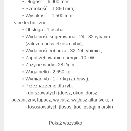
Długość – 6.900 mm;
Szerokość – 1.860 mm;
Wysokosć – 1.500 mm.
Dane techniczne:
Obsługa - 1 osoba;
Wydajność sugerowana - 24 - 32 ryb/min. 
(zależna od wielkości ryby);
Wydajność robocza - 32- 24 ryb/min.;
Zapotrzebowanie energii - 10 kW;
Zużycie wody - 28 l/min.;
Waga netto - 2.650 kg;
Wymiar ryb - 1 - 7 kg (z głową);
Przeznaczenie dla ryb: 
			- dorszowatych (dorsz, okoń, dorsz 
oceaniczny, łupacz, wątłusz, wątłusz atlantycki, .)
			- łososiowatych (łosoś, troć, pstrąg morski)
Na podstawowo skonfigurowanej maszynie można 
Pokaż wszystko
przetwarzać wszystkie 