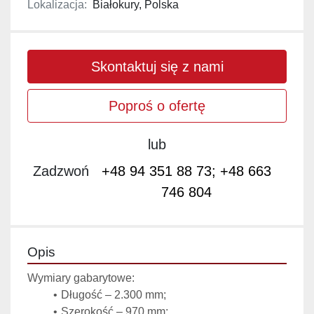
Lokalizacja:
Białokury, Polska
Skontaktuj się z nami
Poproś o ofertę
lub
Zadzwoń
+48 94 351 88 73; +48 663
746 804
Opis
Wymiary gabarytowe:
Długość – 2.300 mm;
Szerokość – 970 mm;