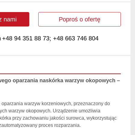
 z nami
Poproś o ofertę
ń
+48 94 351 88 73; +48 663 746 804
wego oparzania naskórka warzyw okopowych – 
 oparzania warzyw korzeniowych, przeznaczony do 
nych warzyw okopowych. Urządzenie umożliwia 
órka przy zachowaniu jakości surowca, wykorzystując 
i zautomatyzowany proces rozparzania.