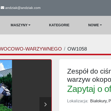
andziak@andziak.com
MASZYNY
KATEGORIE
NOWE
 OWOCOWO-WARZYWNEGO
OW1058
Zespół do ciś
warzyw okop
Zapytaj o o
Lokalizacja:
Białokury, 