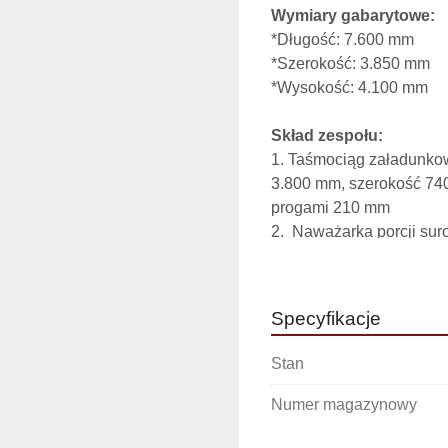
Wymiary gabarytowe:
*Długość: 7.600 mm
*Szerokość: 3.850 mm
*Wysokość: 4.100 mm
Skład zespołu:
1. Taśmociąg załadunko
3.800 mm, szerokość 74
progami 210 mm
2. 
Naważarka porcji sur
otwierana siłownikiem 
3.  Zespół oparzający (r
ciśnienie robocze do 14 a
Specyfikacje
sterowany siłownikiem 
4.  Zsyp dla rozparzoneg
Stan
3.600 mm, przekrój 390
5.  Zbiornik rozprężny pa
Numer magazynowy
6.
Automatyczne zawory 