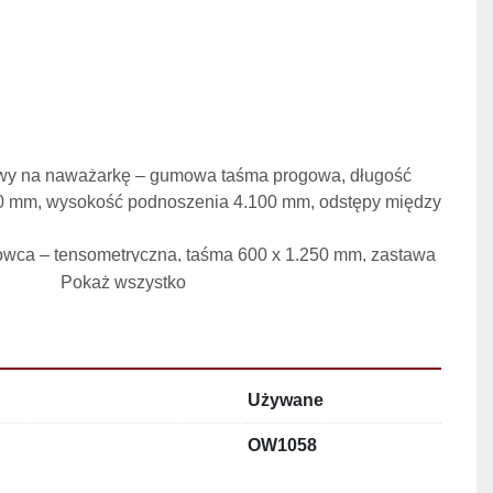
wy na naważarkę – gumowa taśma progowa, długość 
0 mm, wysokość podnoszenia 4.100 mm, odstępy między 
owca – tensometryczna, taśma 600 x 1.250 mm, zastawa 
pneumatycznym
Pokaż wszystko
ozparzacz gruszka Komen Kuin) – pojemność 300 l, 
tm, zużycie pary ok. 0,3 kg na 1 kg surowca, zasyp 
parowym
o surowca i odbiornik ślimakowy
– długość ślimaka 
Używane
 mm, skok 200 mm
ry – 750 l
OW1058
i orurowanie ciśnieniowe