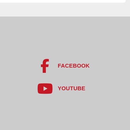
dbiornik ślimakowy i skrzynie sterownicze – 
l lakierowana
arzyw okopowych i szybkie usuwanie naskórka
utomatyce i ciśnieniu pary
 elementami nierdzewnymi
FACEBOOK
(ok. 0,3 kg/kg surowca)
YOUTUBE