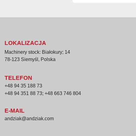
Dane techniczne:
* Wydajność: ok. 3 t/h
*Wykonanie: naważarka, o
nierdzewne; reszta – sta
LOKALIZACJA
Zalety:
*Skuteczne oparzanie w
Machinery stock: Białokury; 14
*Wydajny proces dzięki a
78-123 Siemyśl, Polska
* Solidna konstrukcja z
*Optymalne zużycie pary 
TELEFON
+48 94 35 188 73
+48 94 351 88 73; +48 663 746 804
E-MAIL
andziak@andziak.com