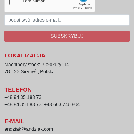
Solidna konstrukcja włoskiego producenta,
Łatwa obsługa i konserwacja,
Kompaktowe wymiary pozwalają na 
wygodne ustawienie w linii produkcyjnej.
SUBSKRYBUJ
LOKALIZACJA
Machinery stock: Białokury; 14
78-123 Siemyśl, Polska
TELEFON
+48 94 35 188 73
+48 94 351 88 73; +48 663 746 804
E-MAIL
andziak@andziak.com