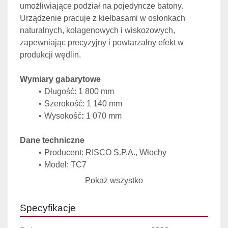
umożliwiające podział na pojedyncze batony. 
Urządzenie pracuje z kiełbasami w
osłonkach 
naturalnych, kolagenowych i wiskozowych, 
zapewniając precyzyjny i powtarzalny efekt w 
produkcji wędlin.
Wymiary gabarytowe
Długość: 1 800 mm
Szerokość: 1 140 mm
Wysokość
:
 1 070 mm
Dane techniczne
Producent: RISCO S.P.A., Włochy
Model: TC7
Rok produkcji: 1999
Pokaż wszystko
Moc silnika: 0,55 kW
Regulacja prędkości obrotów – możliwość 
Specyfikacje
dopasowania do rodzaju kiełbas,
Waga urządzenia: 245 kg