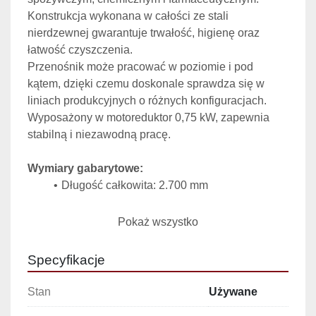
Konstrukcja wykonana w całości ze stali 
nierdzewnej gwarantuje trwałość, higienę oraz 
łatwość czyszczenia.
Przenośnik może pracować w poziomie i pod 
kątem, dzięki czemu doskonale sprawdza się w 
liniach produkcyjnych o różnych konfiguracjach. 
Wyposażony w motoreduktor 0,75 kW, zapewnia 
stabilną i niezawodną pracę.
Wymiary gabarytowe:
Długość całkowita: 2.700 mm
 Dane techniczne:
Pokaż wszystko
Długość ślimaka: 2.300 mm
Przekrój ślimaka: Ø 180 mm
Specyfikacje
Skok ślimaka: 140 mm
Przekrój zasypu: Ø 200 mm (kołnierzowy)
Stan
Używane
Dwie podpory kwadratowe: 220 × 220 mm