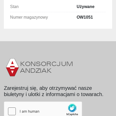
Moc silnika taśmy docisku: 0,37 kW – 1.370 
Stan
Używane
obr/min
Numer magazynowy
Średnica wkładanego produktu: Ø30–Ø60 
OW1051
mm
Maksymalna długość produktu: 1.300 mm
Silniki chłodzone wentylatorami
Waga: 250 kg
Zalety urządzenia:
Precyzyjne i równomierne plastry
Wysoka wydajność do 2,5 t/h
Konstrukcja zgodna z wymogami higieny i 
bezpieczeństwa żywności
Zarejestruj się, aby otrzymywać nasze
biuletyny i ulotki z informacjami o towarach.