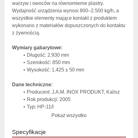
warzyw i owoców na równomierne plastry. 
Wydajność urządzenia wynosi 800–2.500 kg/h, a 
wszystkie elementy mające kontakt z produktem 
wykonano z materiałów dopuszczonych do kontaktu 
z żywnością.
Wymiary gabarytowe:
Długość: 2.930 mm
Szerokość: 850 mm
Wysokość: 1.425 ± 50 mm
Dane techniczne:
Producent: J.A.M. INOX PRODUKT, Kalisz
Rok produkcji: 2005
Typ: HP-11/I
Moc silnika tarczy plastrującej: 3 kW – 2.895 
Pokaż wszystko
obr/min
Moc silników taśm (2 szt.): 0,37 kW – 1.420 
Specyfikacje
obr/min