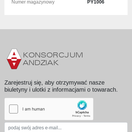
Silnik: 1,1 kW, 1.370 obr./min
Numer magazynowy
PY1006
Średnica wlotu / wylotu: Ø 15 mm
Wydajność: 271 l/h
Materiał pompy i obudowy: stal nierdzewna
Podstawa: stal lakierowana
Wymiary gabarytowe:
Szerokość: 460 mm
Głębokość: 770 mm
Wysokość: 440 mm
Zarejestruj się, aby otrzymywać nasze
biuletyny i ulotki z informacjami o towarach.