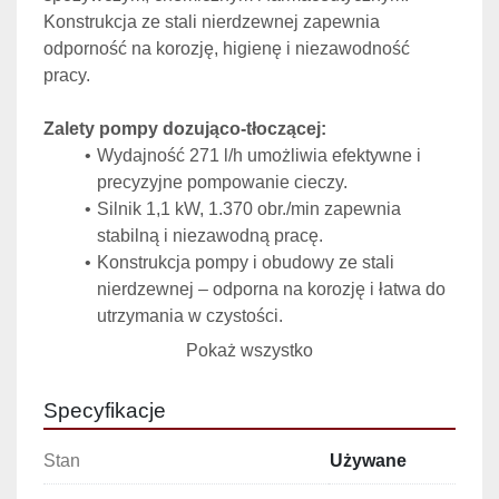
Konstrukcja ze stali nierdzewnej zapewnia 
odporność na korozję, higienę i niezawodność 
pracy.
Zalety pompy dozująco-tłoczącej:
Wydajność 271 l/h umożliwia efektywne i 
precyzyjne pompowanie cieczy.
Silnik 1,1 kW, 1.370 obr./min zapewnia 
stabilną i niezawodną pracę.
Konstrukcja pompy i obudowy ze stali 
nierdzewnej – odporna na korozję i łatwa do 
utrzymania w czystości.
Podstawa wykonana ze stali lakierowanej 
Pokaż wszystko
gwarantuje stabilność urządzenia.
Kompaktowe wymiary umożliwiają instalację 
Specyfikacje
w ograniczonej przestrzeni.
Stan
Używane
Specyfikacja techniczna: