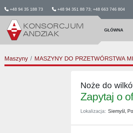
+48 94 35 188 73
+48 94 351 88 73; +48 663 746 804
GŁÓWNA
Maszyny
MASZYNY DO PRZETWÓRSTWA M
Noże do wilk
Zapytaj o o
Lokalizacja:
Siemyśl, Po