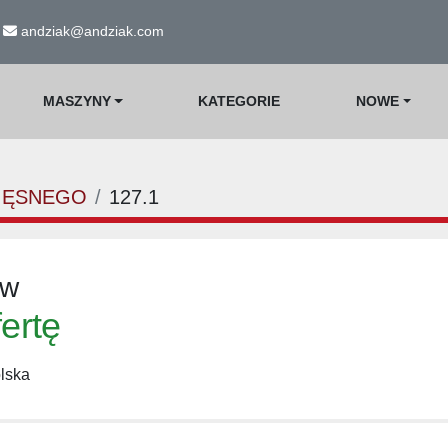
andziak@andziak.com
MASZYNY
KATEGORIE
NOWE
IĘSNEGO
127.1
ów
fertę
lska