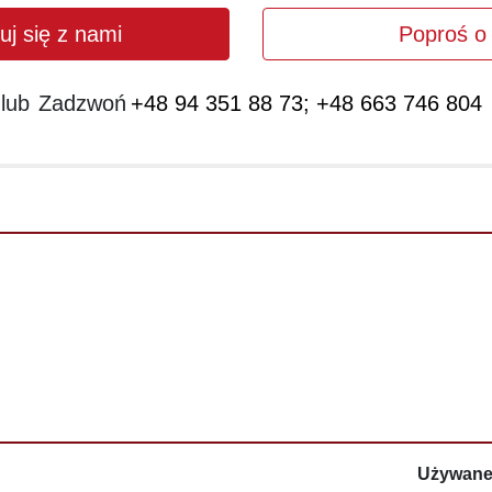
uj się z nami
Poproś o 
lub
Zadzwoń
+48 94 351 88 73; +48 663 746 804
Używan