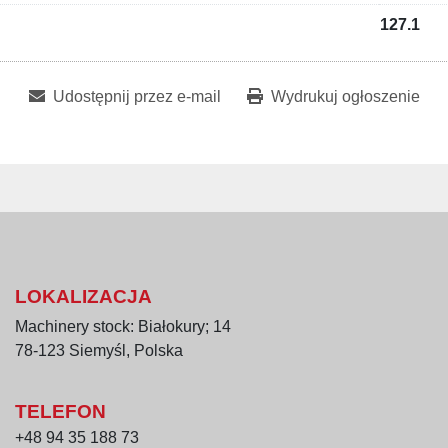
127.1
Udostępnij przez e-mail
Wydrukuj ogłoszenie
LOKALIZACJA
Machinery stock: Białokury; 14
78-123 Siemyśl, Polska
TELEFON
+48 94 35 188 73