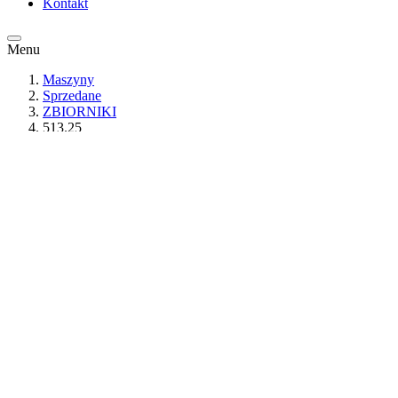
Kontakt
Menu
Maszyny
Sprzedane
ZBIORNIKI
513.25
Zbiornik okrągły, jednopłaszczowy, nierdzewny, na 