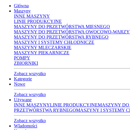
Główna
Maszyny
INNE MASZYNY
LINIE PRODUKCYJNE
MASZYNY DO PRZETWÓRSTWA MIĘSNEGO
MASZYNY DO PRZETWÓRSTWA OWOCOWO-WARZ
MASZYNY DO PRZETWÓRSTWA RYBNEGO
MASZYNY I SYSTEMY CHŁODNICZE
MASZYNY MLECZARSKIE
MASZYNY PIEKARNICZE
POMPY
ZBIORNIKI
Zobacz wszystko
Kategorie
Nowe
Zobacz wszystko
Używane
INNE MASZYNY
LINIE PRODUKCYJNE
MASZYNY DO
PRZETWÓRSTWA RYBNEGO
MASZYNY I SYSTEMY 
Zobacz wszystko
WIadomości