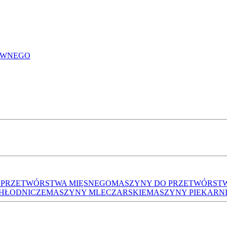
YWNEGO
 PRZETWÓRSTWA MIĘSNEGO
MASZYNY DO PRZETWÓRS
CHŁODNICZE
MASZYNY MLECZARSKIE
MASZYNY PIEKARN