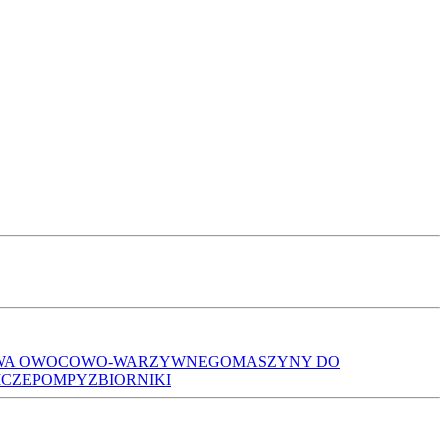
TWA OWOCOWO-WARZYWNEGO
MASZYNY DO
ICZE
POMPY
ZBIORNIKI