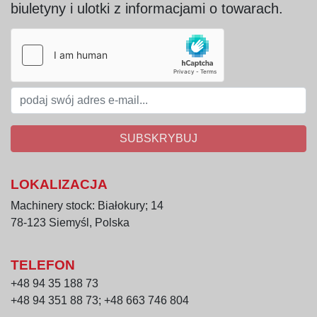
urządzeń przemysłowych Böwe-Passat
biuletyny i ulotki z informacjami o towarach.
Praca w trybie ciągłym
Zastosowanie materiałów odpornych na 
korozję i wysoką temperaturę
Łatwość mycia i utrzymania higieny
Zastosowanie
Kocioł elektryczny 300 l Böwe-Passat VOSS jest 
przeznaczony do:
SUBSKRYBUJ
gotowania wyrobów mięsnych i drobiowych
przygotowywania zalew, wywarów, sosów i 
LOKALIZACJA
półproduktów
Machinery stock: Białokury; 14
obróbki cieplnej warzyw i przetworów
78-123 Siemyśl, Polska
procesów produkcyjnych w zakładach 
gastronomicznych i przetwórczych
TELEFON
+48 94 35 188 73
+48 94 351 88 73; +48 663 746 804