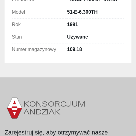
Długość: 900 mm
Model
51-E-6.300TH
Szerokość: 800 mm
Głębokość: 680 mm
Rok
1991
Pojemność robocza ok. 300 litrów.
Stan
Używane
Dane techniczne
Numer magazynowy
Typ urządzenia: 51-E-6.300TH
109.18
Moc grzewcza: 18 kW
Numer fabryczny: 9.010.91
Rok budowy: 1991
Zasilanie: elektryczne
Cechy konstrukcyjne i funkcjonalne
Wydajny system grzewczy o mocy 18 kW – 
szybkie osiąganie temperatury roboczej
Duża komora robocza umożliwiająca 
gotowanie wsadów masowych
Stabilna i wytrzymała konstrukcja typowa dla 
Zarejestruj się, aby otrzymywać nasze