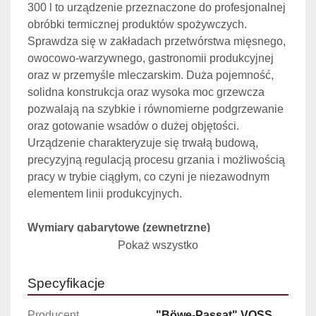
300 l to urządzenie przeznaczone do profesjonalnej 
obróbki termicznej produktów spożywczych. 
Sprawdza się w zakładach przetwórstwa mięsnego, 
owocowo-warzywnego, gastronomii produkcyjnej 
oraz w przemyśle mleczarskim. Duża pojemność, 
solidna konstrukcja oraz wysoka moc grzewcza 
pozwalają na szybkie i równomierne podgrzewanie 
oraz gotowanie wsadów o dużej objętości.
Urządzenie charakteryzuje się trwałą budową, 
precyzyjną regulacją procesu grzania i możliwością 
pracy w trybie ciągłym, co czyni je niezawodnym 
elementem linii produkcyjnych.
Wymiary gabarytowe (zewnętrzne)
Długość: 1.420 mm
Pokaż wszystko
Szerokość: 970 mm
Wysokość: 970 mm
Specyfikacje
Wymiary komory roboczej (wewnętrzne)
Producent
"Böwe-Passat" VOSS