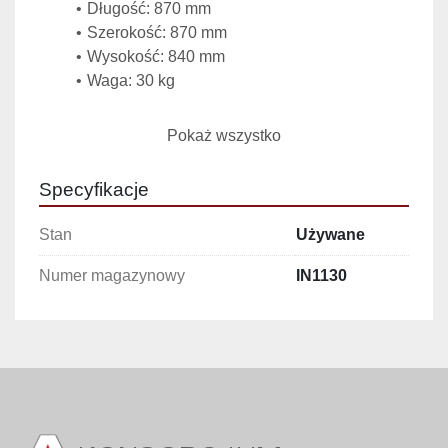
Długość: 870 mm
Szerokość: 870 mm
Wysokość: 840 mm
Waga: 30 kg
Cechy i zalety:
Pokaż wszystko
wykonanie ze stali nierdzewnej – odporność 
na korozję i łatwe czyszczenie,
Specyfikacje
piramidalny kształt – ułatwia swobodny spływ 
materiału,
Stan
Używane
lekka konstrukcja (30 kg) – łatwy transport i 
montaż,
Numer magazynowy
IN1130
przystosowany do pracy w zakładach 
przemysłowych i spożywczych,
kompatybilny z liniami produkcyjnymi i 
urządzeniami dozującymi.
 Zastosowanie:
przetwórstwo spożywcze (mąka, cukier, 