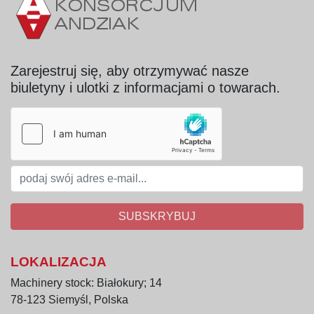
przyprawy, produkty sypkie),
przemysł chemiczny i farmaceutyczny,
linie produkcyjne i stanowiska pakowania,
magazyny materiałów sypkich i dozowania.
Zarejestruj się, aby otrzymywać nasze
biuletyny i ulotki z informacjami o towarach.
SUBSKRYBUJ
LOKALIZACJA
Machinery stock: Białokury; 14
78-123 Siemyśl, Polska