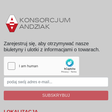
Tryb pracy – ciągły;
Poziom hałasu – poniżej 70 dB;
Instalacja parowa – zawory parowe 
regulacyjne sterowane automatyką 
elektroniczną.
Zarejestruj się, aby otrzymywać nasze
biuletyny i ulotki z informacjami o towarach.
SUBSKRYBUJ
LOKALIZACJA