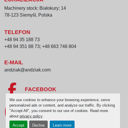
Machinery stock: Białokury; 14
78-123 Siemyśl, Polska
TELEFON
+48 94 35 188 73
+48 94 351 88 73; +48 663 746 804
E-MAIL
andziak@andziak.com
FACEBOOK
We use cookies to enhance your browsing experience, serve
personalized ads or content, and analyze our traffic. By clicking
"Accept All", you consent to our use of cookies. Read more
YOUTUBE
about
privacy policy
.
Accept
Decline
Learn more