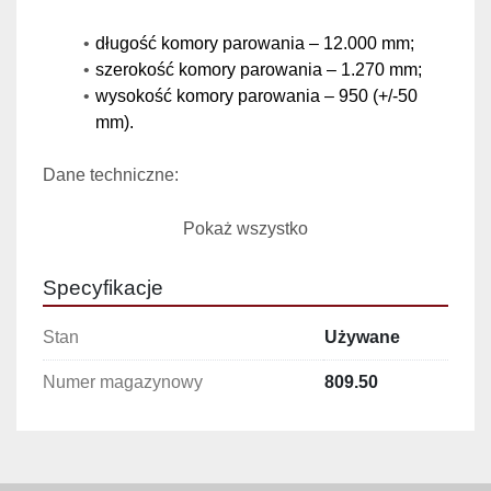
długość komory parowania – 12.000 mm;
szerokość komory parowania – 1.270 mm;
wysokość komory parowania – 950 (+/-50 
mm).
Dane techniczne:
Przesuw taśmy – 0,32 – 0,65 m/min;
Pokaż wszystko
Taśma nośna – prętowa ze stali nierdzewnej;
Temperatura parowania – do 100 °C;
Specyfikacje
Zużycie pary – do 200 kg/h przy p=0.3 Mpa;
Ciśnienie sprężonego powietrza – 0,6 Mpa;
Stan
Używane
Czas przejścia przez komorę regulowany – 
Numer magazynowy
809.50
12 - 45 min;
Wydajność – do 10.000 puszek/h;
Moc napędu – 4,5 kW;
Całość wykonana ze stali nierdzewnej - typ 
304;