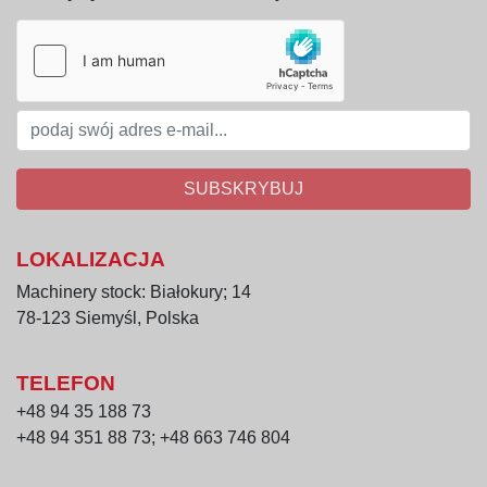
separacji osadów technologicznych,
procesach filtracji i oczyszczania cieczy.
Najważniejsze zalety
wydajność do 5.000 l/h,
samoczyszczący system pracy,
skuteczne klarowanie win i soków,
SUBSKRYBUJ
wysoka prędkość obrotowa bębna,
trwała konstrukcja przemysłowa,
stabilna i niezawodna praca,
LOKALIZACJA
ograniczenie przestojów produkcyjnych,
Machinery stock: Białokury; 14
łatwa integracja z liniami technologicznymi.
78-123 Siemyśl, Polska
TELEFON
+48 94 35 188 73
+48 94 351 88 73; +48 663 746 804