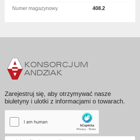
Numer magazynowy
408.2
Zastosowanie
Chłodnice 1-wentylatorowe stosowane są w:
komorach chłodniczych i mroźniczych,
przemysłowych systemach chłodzenia 
powietrza,
magazynach żywności,
instalacjach technologicznych 
wymagających utrzymania niskiej 
temperatury.
Zarejestruj się, aby otrzymywać nasze
biuletyny i ulotki z informacjami o towarach.