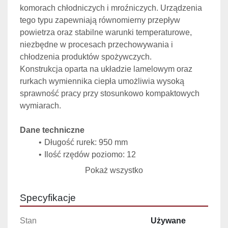
komorach chłodniczych i mroźniczych. Urządzenia 
tego typu zapewniają równomierny przepływ 
powietrza oraz stabilne warunki temperaturowe, 
niezbędne w procesach przechowywania i 
chłodzenia produktów spożywczych.
Konstrukcja oparta na układzie lamelowym oraz 
rurkach wymiennika ciepła umożliwia wysoką 
sprawność pracy przy stosunkowo kompaktowych 
wymiarach.
Dane techniczne
Długość rurek: 950 mm
Ilość rzędów poziomo: 12
Ilość rzędów pionowo: 8
Pokaż wszystko
Średnica (Ø) rurek po zewnętrznej: 22 mm
Długość lamel: 860 mm
Specyfikacje
Wysokość lamel: 440 mm
Ilość lamel: 98 szt.
Stan
Używane
Silnik: 0,37 kW