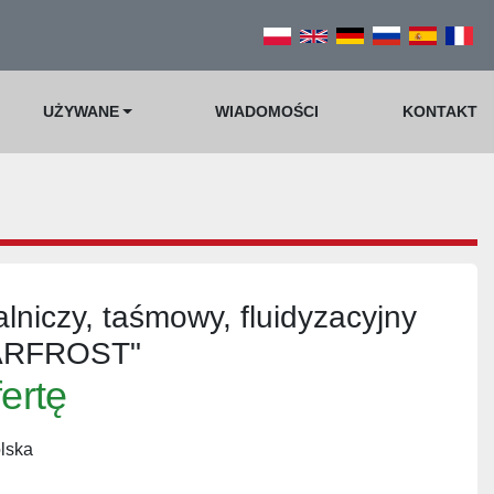
UŻYWANE
WIADOMOŚCI
KONTAKT
lniczy, taśmowy, fluidyzacyjny
ARFROST"
fertę
lska