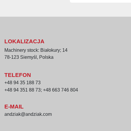
Układ wentylatorów i c
Łączna ilość went
Wentylatory stref
Wentylatory stref
Ilość parowników (
LOKALIZACJA
Instalacja chłodnicza 
Machinery stock: Białokury; 14
Ciekły NH₃ – podł
78-123 Siemyśl, Polska
Ciekły NH₃ – pod
TELEFON
Napędy i taśma
Napęd taśmy: 2 ×
+48 94 35 188 73
Długość taśmy: o
+48 94 351 88 73; +48 663 746 804
Szerokość taśmy:
Taśma: siatka sta
E-MAIL
andziak@andziak.com
Zapotrzebowanie medi
Zapotrzebowanie 