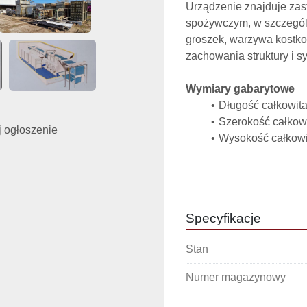
Urządzenie znajduje zas
spożywczym, w szczególn
groszek, warzywa kostko
zachowania struktury i s
Wymiary gabarytowe
Długość całkowit
Szerokość całkow
 ogłoszenie
Wysokość całkowi
Dane techniczne
Producent: Justus 
Model: Turbo Twi
Specyfikacje
Wydajność przy od
groszek)
Stan
Wymagana moc chł
Czynnik chłodnic
Numer magazynowy
Temperatura odpa