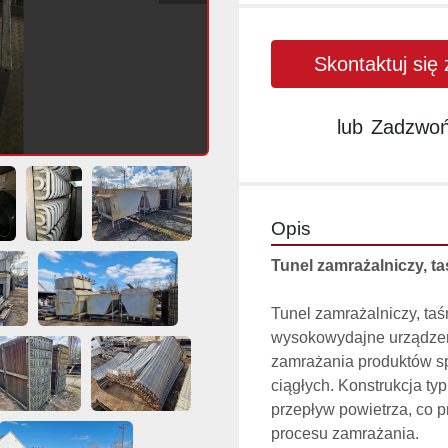
Skontaktuj się
lub
Zadzwo
Opis
Tunel zamrażalniczy,
Tunel zamrażalniczy, t
wysokowydajne urządzen
zamrażania produktów sp
ciągłych. Konstrukcja ty
przepływ powietrza, co p
procesu zamrażania.