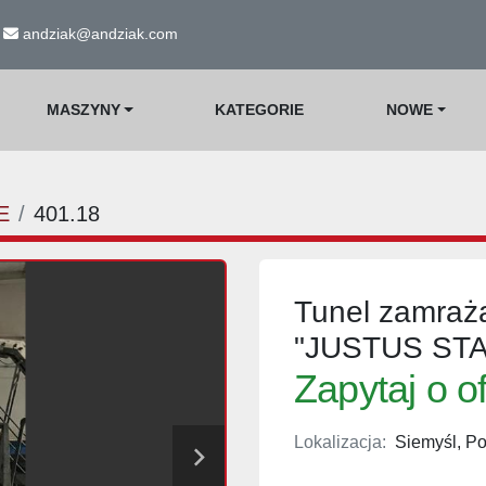
andziak@andziak.com
MASZYNY
KATEGORIE
NOWE
E
401.18
Tunel zamraża
"JUSTUS ST
Zapytaj o o
Lokalizacja:
Siemyśl, Po