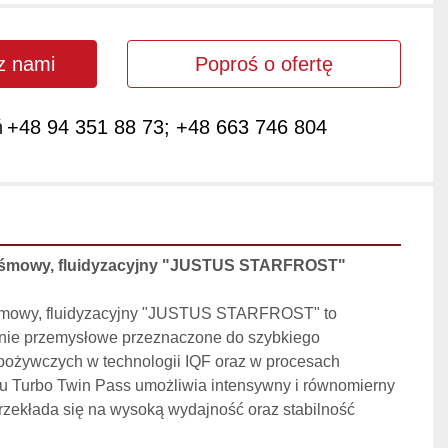
 z nami
Poproś o ofertę
ń
+48 94 351 88 73; +48 663 746 804
 taśmowy, fluidyzacyjny "JUSTUS STARFROST"
aśmowy, fluidyzacyjny "JUSTUS STARFROST" to 
ie przemysłowe przeznaczone do szybkiego 
ożywczych w technologii IQF oraz w procesach 
pu Turbo Twin Pass umożliwia intensywny i równomierny 
rzekłada się na wysoką wydajność oraz stabilność 