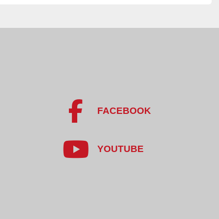
hłodzenia
ylatorów: 7
y wstępnego mrożenia: 3 × 11 kW
y mrożenia (domrażania): 4 × 11 kW
chłodnic): 3 szt.
NH₃
ączenie zasilające: 60,3 mm
łączenie odsysające: 114,3 mm
FACEBOOK
 0,75 kW
YOUTUBE
k. 13.000 mm
 1.520 mm
l nierdzewna
ów
na wodę do odmrażania: 40 m³/h