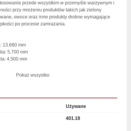
tosowanie przede wszystkim w przemyśle warzywnym i 
ości przy mrożeniu produktów takich jak zielony 
wane, owoce oraz inne produkty drobne wymagające 
ypkości po procesie zamrażania.
a: 13.680 mm
ita: 5.700 mm
ta: 4.500 mm
Pokaż wszystko
Starfrost
n Pass 86-5-6700
parowaniu +12°C / -38°C: ok. 6.700 kg/h (zielony 
Używane
odnicza: 830 kW przy 6.700 kg/h groszku
zy: NH₃, system pompowy
401.18
rowania: -38°C parownika (chłodnicy)