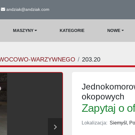
andziak@andziak.com
MASZYNY
KATEGORIE
NOWE
 OWOCOWO-WARZYWNEGO
203.20
Jednokomorow
okopowych
Zapytaj o o
Lokalizacja:
Siemyśl, Po