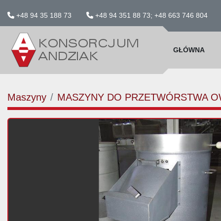
+48 94 35 188 73
+48 94 351 88 73; +48 663 746 804
GŁÓWNA
Maszyny
MASZYNY DO PRZETWÓRSTWA