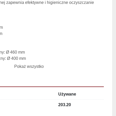
nej zapewnia efektywne i higieniczne oczyszczanie 
mm
mm
zny: Ø 460 mm
zny: Ø 400 mm
rzna: 200 mm
Pokaż wszystko
ączeniu z perforowanym talerzem dolnym gwarantuje 
ansport produktu wewnątrz komory.
Używane
rdowe przyłącze elektryczne
203.20
uczącej – umożliwia równomierne spłukiwanie skrobi i 
 powierzchni warzyw