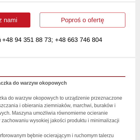
 z nami
Poproś o ofertę
ń
+48 94 351 88 73; +48 663 746 804
aczka do warzyw okopowych
ka do warzyw okopowych to urządzenie przeznaczone 
czania i obierania ziemniaków, marchwi, buraków i 
ych. Maszyna umożliwia równomierne ocieranie 
zachowaniu wysokiej jakości produktu i minimalizacji 
erforowanym bębnie ocierającym i ruchomym talerzu 