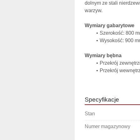
dolnym ze stali nierdzew
warzyw.
Wymiary gabarytowe
Szerokość: 800 
Wysokość: 900 
Wymiary bębna
Przekrój zewnętr
Przekrój wewnętr
Wysokość wewnęt
Perforowany bęben w poł
efektywne ocieranie i tr
Specyfikacje
Dane techniczne
Stan
Silnik: 0,37 kW
Zasilanie: standa
Numer magazynowy
Przyłącze wody pł
zanieczyszczeń z