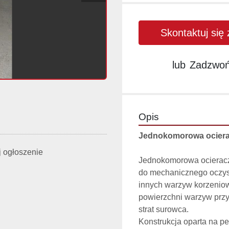
Skontaktuj się
lub
Zadzwo
Opis
Jednokomorowa ocier
 ogłoszenie
Jednokomorowa ocieracz
do mechanicznego oczysz
innych warzyw korzeniow
powierzchni warzyw przy 
strat surowca.
Konstrukcja oparta na p