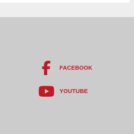
ji: stal nierdzewna – odporna na korozję i łatwa w 
y
omierne oczyszczanie warzyw
y – możliwość instalacji w ograniczonej przestrzeni
 i talerz dolny – minimalizacja strat surowca
 – oszczędność energii przy wydajnej pracy
uczącej – higieniczny proces pracy
FACEBOOK
 ze stali nierdzewnej – odporność na korozję i łatwe 
YOUTUBE
wa znajduje zastosowanie w:
órstwa warzyw okopowych,
icznych do obierania i doczyszczania warzyw,
ek i półproduktów warzywnych,
h zakładach przemysłu spożywczego.