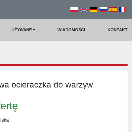
UŻYWANE
WIADOMOŚCI
KONTAKT
a ocieraczka do warzyw
fertę
lska