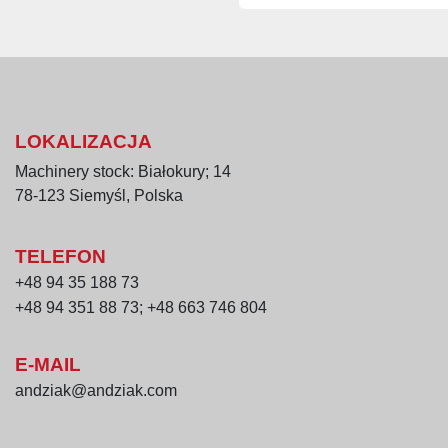
Materiał konstrukc
utrzymaniu higien
Cechy i zalety
Efektywne i równ
Kompaktowe wymiar
LOKALIZACJA
Perforowany bęben
Machinery stock: Białokury; 14
Niska moc silnika
78-123 Siemyśl, Polska
Przyłącze wody pł
Trwała konstrukcja
TELEFON
czyszczenie
+48 94 35 188 73
Zastosowanie
+48 94 351 88 73; +48 663 746 804
Ocieraczka jednokomoro
zakładach przetw
E-MAIL
liniach technolog
andziak@andziak.com
produkcji mrożon
małych i średnic