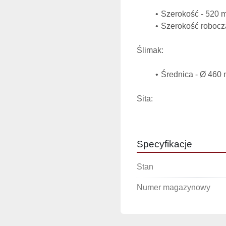
Szerokość - 520 
Szerokość robocz
Ślimak:
Średnica - Ø 460
Sita:
Średnica oczek w 
Specyfikacje
Dane techniczne:
Stan
Temperatura do 22
Numer magazynowy