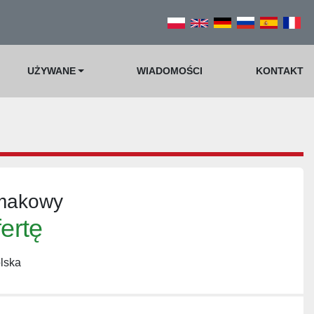
UŻYWANE
WIADOMOŚCI
KONTAKT
imakowy
fertę
lska