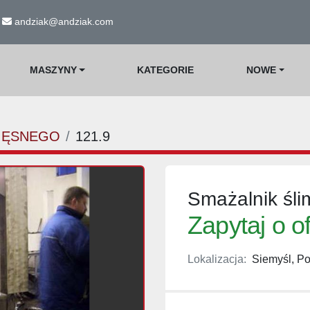
andziak@andziak.com
MASZYNY
KATEGORIE
NOWE
IĘSNEGO
121.9
Smażalnik śl
Zapytaj o o
Lokalizacja:
Siemyśl, Po