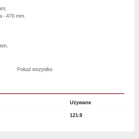
mm;
a - 470 mm.
 mm.
Pokaż wszystko
sicie - Ø 2 mm.
Używane
0 °C. 
121.9