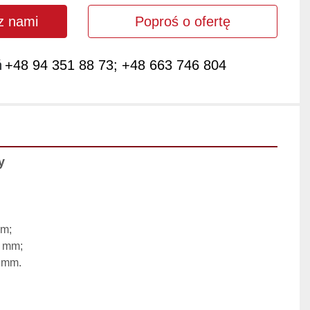
 z nami
Poproś o ofertę
ń
+48 94 351 88 73; +48 663 746 804
y
mm;
0 mm;
 mm.