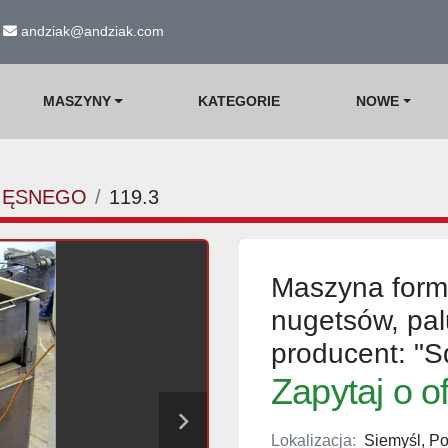
andziak@andziak.com
MASZYNY
KATEGORIE
NOWE
IĘSNEGO
119.3
Maszyna form
nugetsów, pal
producent: "S
Zapytaj o o
Lokalizacja:
Siemyśl, Po