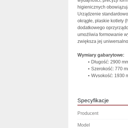
wydajności, precyzji for
higienicznych obowiązu
Urządzenie standardowo 
okrągłe, płaskie kotlety
dodatkowego oprzyrządo
umożliwia formowanie wy
zwiększa jej uniwersaln
Wymiary gabarytowe:
Długość: 2900 m
Szerokość: 770 
Wysokość: 1930
Dane techniczne:
Szerokość taśmy
Specyfikacje
Szerokość płyty f
Prędkość formowa
Producent
Maks. pojemność 
Minimalna temper
Model