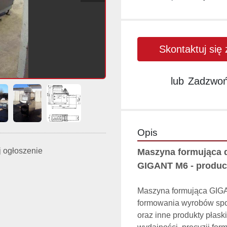
Skontaktuj się
lub
Zadzwo
Opis
 ogłoszenie
Maszyna formująca d
GIGANT M6 - produc
Maszyna formująca GIGA
formowania wyrobów spoż
oraz inne produkty płask