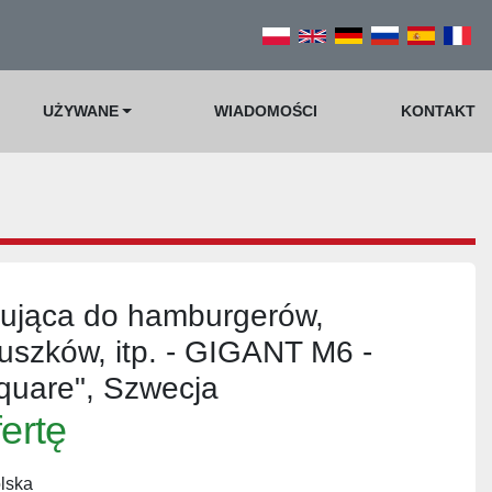
UŻYWANE
WIADOMOŚCI
KONTAKT
ująca do hamburgerów,
uszków, itp. - GIGANT M6 -
quare", Szwecja
fertę
lska