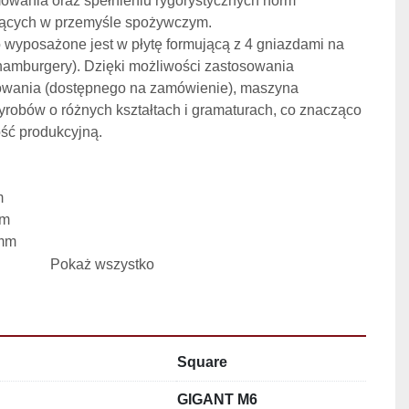
mowania oraz spełnieniu rygorystycznych norm 
jących w przemyśle spożywczym.
wyposażone jest w płytę formującą z 4 gniazdami na 
 (hamburgery). Dzięki możliwości zastosowania 
wania (dostępnego na zamówienie), maszyna 
robów o różnych kształtach i gramaturach, co znacząco 
ość produkcyjną.
m
mm
 mm
Pokaż wszystko
: 400 mm
ormującej: 400 mm
nia: 20–50 taktów/min
Square
dzieży załadunkowej: 270 kg
atura formowanego farszu: 2°C
GIGANT M6