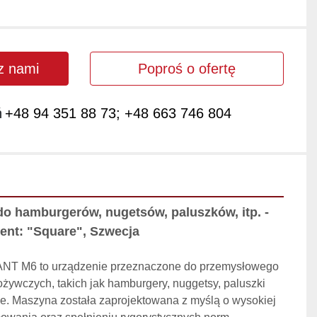
 z nami
Poproś o ofertę
ń
+48 94 351 88 73; +48 663 746 804
o hamburgerów, nugetsów, paluszków, itp. - 
ent: "Square", Szwecja
NT M6 to urządzenie przeznaczone do przemysłowego 
ywczych, takich jak hamburgery, nuggetsy, paluszki 
ie. Maszyna została zaprojektowana z myślą o wysokiej 