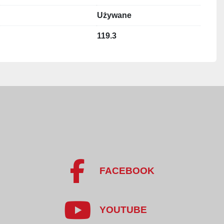
zebowanie mocy: 7,1 kW
Używane
):
 12 000 porcji/h przy płycie 4-gniazdowej
119.3
lnie większa wydajność przy płytach z większą liczbą 
 1 890 kg
i spożywczy
erów i kotletów płaskich
tsów, paluszków i wyrobów panierowanych
 o wysokiej wydajności
maszyny GIGANT M6:
FACEBOOK
 i powtarzalność formowania
cji różnych kształtów wyrobów
a do pracy ciągłej
 liniami produkcyjnymi
YOUTUBE
higienicznych przemysłu spożywczego