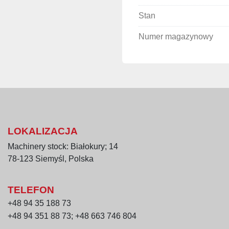
Całkowite zapotr
Stan
Wydajność (mięso
od 4 800 do
Numer magazynowy
proporcjona
gniazd
Waga urządzenia:
Zastosowanie:
przemysł mięsny 
produkcja hamburg
formowanie nugge
LOKALIZACJA
linie produkcyjne
Machinery stock: Białokury; 14
78-123 Siemyśl, Polska
Najważniejsze zalety 
wysoka wydajność
możliwość produk
TELEFON
solidna konstrukcj
+48 94 35 188 73
łatwa integracja z
+48 94 351 88 73; +48 663 746 804
spełnienie norm 