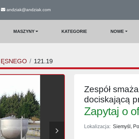
andziak@andziak.com
MASZYNY
KATEGORIE
NOWE
IĘSNEGO
121.19
Zespół smaża
dociskającą pr
Zapytaj o o
Lokalizacja:
Siemyśl, Po