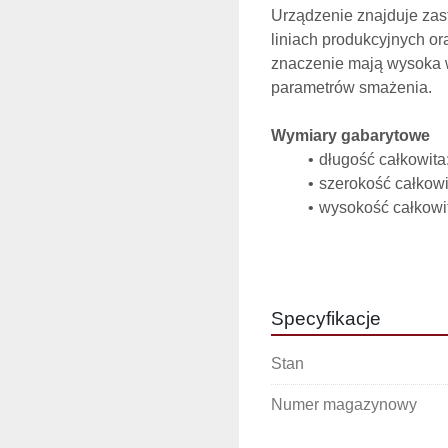
Urządzenie znajduje zas
liniach produkcyjnych o
znaczenie mają wysoka w
parametrów smażenia.
Wymiary gabarytowe
długość całkowit
szerokość całkow
wysokość całkowi
Wymiary wanny smażal
długość: 2 850 m
szerokość: 470 m
Specyfikacje
głębokość: 120 
Stan
Wymiary taśm transpo
długość taśmy gł
Numer magazynowy
szerokość taśmy:
długość taśmy do