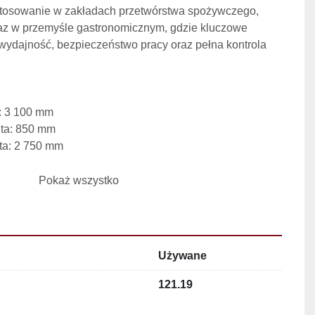
tosowanie w zakładach przetwórstwa spożywczego, 
raz w przemyśle gastronomicznym, gdzie kluczowe 
ydajność, bezpieczeństwo pracy oraz pełna kontrola 
a: 3 100 mm
ita: 850 mm
ta: 2 750 mm
niczej
Pokaż wszystko
m
m
mm
Używane
rtowych
ównej: 2 850 mm
121.19
 400 mm
ciskowej: 1 300 mm