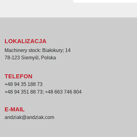
Dane techniczne
moc zainstalowan
moc pojedynczej g
silnik napędu taśm
LOKALIZACJA
silnik pompy oleju
Machinery stock: Białokury; 14
płynna regulacja 
78-123 Siemyśl, Polska
regulator tempera
awaryjny system w
ręczna winda uno
TELEFON
pompa obiegu ole
+48 94 35 188 73
układ filtracyjny o
+48 94 351 88 73; +48 663 746 804
układ pompowo-za
zbiornik na olej 
E-MAIL
andziak@andziak.com
Zastosowanie
ciągłego smażeni
obsmażania półpr