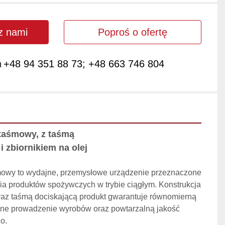
 z nami
Poproś o ofertę
ń
+48 94 351 88 73; +48 663 746 804
taśmowy, z taśmą 
i zbiornikiem na olej
mowy to wydajne, przemysłowe urządzenie przeznaczone 
a produktów spożywczych w trybie ciągłym. Konstrukcja 
oraz taśmą dociskającą produkt gwarantuje równomierną 
ilne prowadzenie wyrobów oraz powtarzalną jakość 
o.