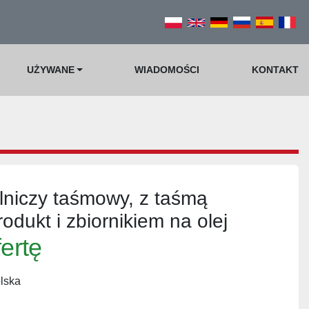
UŻYWANE
WIADOMOŚCI
KONTAKT
lniczy taśmowy, z taśmą
odukt i zbiornikiem na olej
fertę
lska