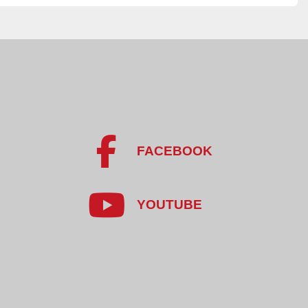
a: do ok. 75 kW
rzałki: ok. 3 kW
y: 0,25 kW / 1 325 obr./min
: 1,1 kW / 1 400 obr./min
prędkości przesuwu taśmy
tury smażenia
yłączania przy przegrzaniu oleju
FACEBOOK
sząca pokrywę i układ taśm
ju w wannie
leju
YOUTUBE
worowy do napełniania i opróżniania oleju
zespolony ze smażalnikiem
a produktów spożywczych,
oduktów,