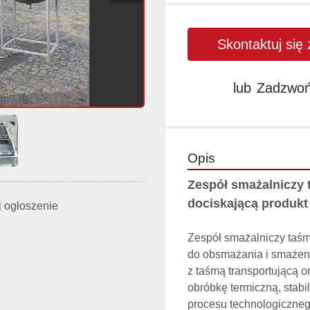
Skontaktuj się
lub
Zadzwo
Opis
Zespół smażalniczy 
dociskającą produkt 
 ogłoszenie
Zespół smażalniczy taś
do obsmażania i smażeni
z taśmą transportującą 
obróbkę termiczną, stab
procesu technologiczneg