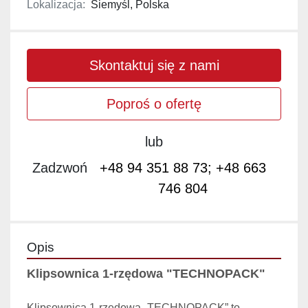
Lokalizacja:
Siemyśl, Polska
Skontaktuj się z nami
Poproś o ofertę
lub
Zadzwoń
+48 94 351 88 73; +48 663
746 804
Opis
Klipsownica 1-rzędowa "TECHNOPACK" 
Klipsownica 1-rzędowa „TECHNOPACK” to 