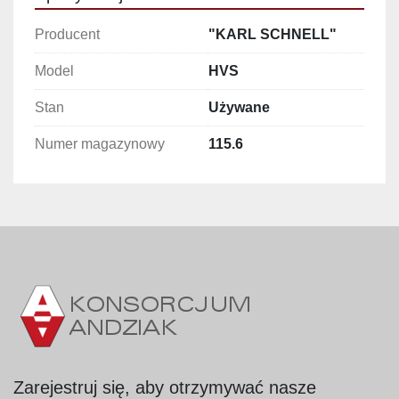
Wysokość: 2 500 mm
Producent
"KARL SCHNELL"
Dane techniczne:
Model
HVS
Moc silnika: 1,8 kW
Średnica wewnętrzna dzieży: 745 mm
Stan
Używane
Głębokość: 440 mm
Numer magazynowy
115.6
Zarejestruj się, aby otrzymywać nasze