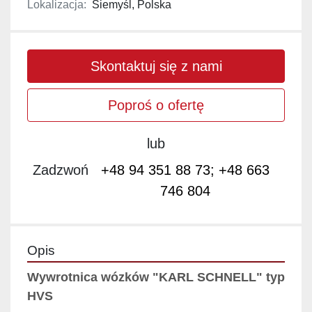
Lokalizacja:
Siemyśl, Polska
Skontaktuj się z nami
Poproś o ofertę
lub
Zadzwoń
+48 94 351 88 73; +48 663
746 804
Opis
Wywrotnica wózków "KARL SCHNELL" typ 
HVS