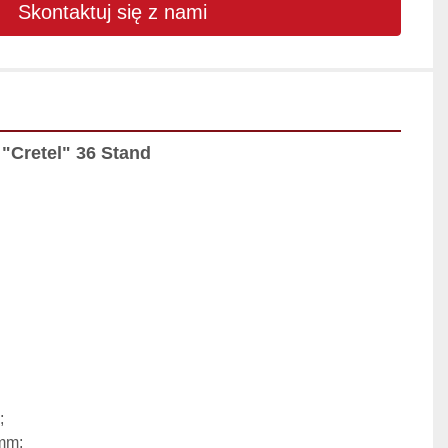
Skontaktuj się z nami
"Cretel" 36 Stand


mm;
