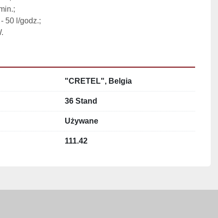
in.;

50 l/godz.;

W.
"CRETEL", Belgia
36 Stand
Używane
111.42