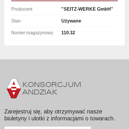
Szerokość: 1.550 mm
Głębokość: 1.280 mm
Producent
"SEITZ-WERKE GmbH"
Wysokość: 2.770 mm
Stan
Używane
Dane techniczne nalewaczki SEITZ Typ 15
Numer magazynowy
110.32
Producent: SEITZ WERKE G.m.b.H, Bad 
Kreuznach, Rheinland
Typ: 15
Ilość nalewaków: 15 szt.
Napęd: silnik elektryczny z motoreduktorem
Moc: 1,5 kW
Obroty silnika: 1.420 U/min
Zakres pojemności butelek: 250 – 1000 cm³
Przekrój szyjki nalewaka: 15 mm
Materiały i wykonanie
Zarejestruj się, aby otrzymywać nasze
Stal nierdzewna: obudowa, blat roboczy, 
biuletyny i ulotki z informacjami o towarach.
zbiornik (również praca pod próżnią), 
karuzela, nalewaki