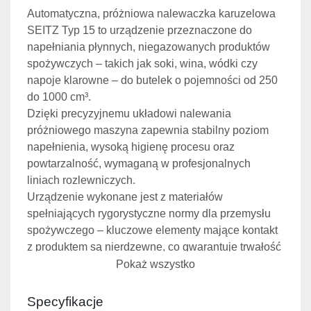
Automatyczna, próżniowa nalewaczka karuzelowa 
SEITZ Typ 15 to urządzenie przeznaczone do 
napełniania płynnych, niegazowanych produktów 
spożywczych – takich jak soki, wina, wódki czy 
napoje klarowne – do butelek o pojemności od 250 
do 1000 cm³.
Dzięki precyzyjnemu układowi nalewania 
próżniowego maszyna zapewnia stabilny poziom 
napełnienia, wysoką higienę procesu oraz 
powtarzalność, wymaganą w profesjonalnych 
liniach rozlewniczych.
Urządzenie wykonane jest z materiałów 
spełniających rygorystyczne normy dla przemysłu 
spożywczego – kluczowe elementy mające kontakt 
z produktem są nierdzewne, co gwarantuje trwałość 
oraz łatwość czyszczenia.
Pokaż wszystko
Wymiary gabarytowe
Specyfikacje