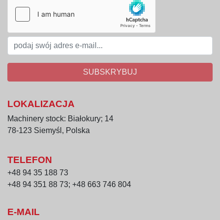
Stal węglowa: rama główna
Tworzywo sztuczne: ślimak pozycjonujący 
butelki, gwiazda podająca i odbierająca
Aluminium: jarzmo ślimaka pozycjonującego
Pozostałe cechy konstrukcyjne
SUBSKRYBUJ
Pływakowo-sprężynowa regulacja poziomu 
płynu w zbiorniku karuzeli
Sterowanie całkowicie mechaniczne, bez 
LOKALIZACJA
elementów pneumatycznych
Machinery stock: Białokury; 14
Stabilna praca w trybie ciągłym
78-123 Siemyśl, Polska
Wysoka precyzja napełniania podczas pracy 
z próżnią
TELEFON
Zalety nalewaczki SEITZ Typ 15
+48 94 35 188 73
Aż 15 nalewaków zapewniających wysoką 
+48 94 351 88 73; +48 663 746 804
wydajność
Doskonała powtarzalność poziomu 
E-MAIL
napełnienia dzięki systemowi próżniowemu