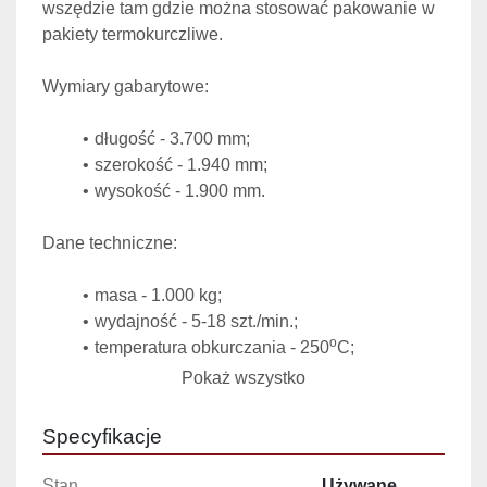
wszędzie tam gdzie można stosować pakowanie w 
pakiety termokurczliwe.
Wymiary gabarytowe:
długość - 3.700 mm;
szerokość - 1.940 mm;
wysokość - 1.900 mm.
Dane techniczne:
masa - 1.000 kg;
wydajność - 5-18 szt./min.;
o
temperatura obkurczania - 250
C;
zapotrzebowanie mocy - 30 kW;
Pokaż wszystko
zasilanie - 3x380/220V, 50Hz;
zabezpieczenie - IP 20;
Specyfikacje
zapotrzebowanie sprężonego powietrza - 27 
3
Nm
/h;
Stan
Używane