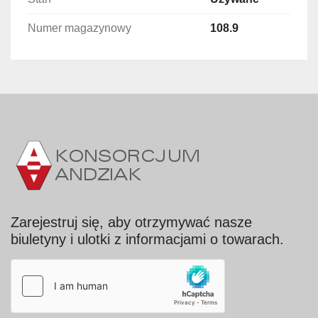
ciśnienie - 6 bar;
Numer magazynowy
silnik główny - 0,25 kW;
108.9
silniki do folii górny i dolny - 0,12 kW;
silnik napędu taśmy - 1,1 kW;
silnik wentylatora - 0,37 kW;
silnik chłodzenia - 0,095 kW.
Zarejestruj się, aby otrzymywać nasze
biuletyny i ulotki z informacjami o towarach.