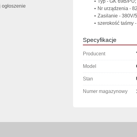
Typ - GK 69B/PU;
 ogłoszenie
Nr urządzenia - 8
Zasilanie - 380V/
szerokość taśmy 
Specyfikacje
Producent
Model
Stan
Numer magazynowy