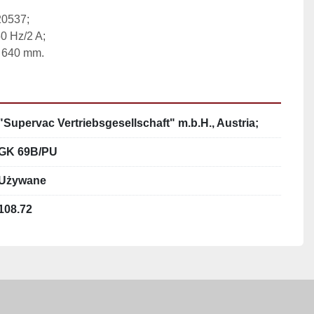
20537;
50 Hz/2 A;
- 640 mm.
"Supervac Vertriebsgesellschaft" m.b.H., Austria;
GK 69B/PU
Używane
108.72