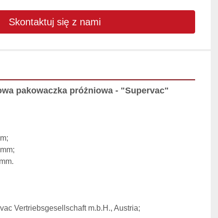
Skontaktuj się z nami
wa pakowaczka próżniowa - "Supervac"
mm;
 mm;
 mm.
ac Vertriebsgesellschaft m.b.H., Austria;