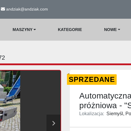
andziak@andziak.com
MASZYNY
KATEGORIE
NOWE
72
SPRZEDANE
Automatyczn
próżniowa - "
Lokalizacja:
Siemyśl, Po