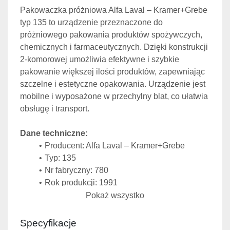
Pakowaczka próżniowa Alfa Laval – Kramer+Grebe 
typ 135 to urządzenie przeznaczone do 
próżniowego pakowania produktów spożywczych, 
chemicznych i farmaceutycznych. Dzięki konstrukcji 
2-komorowej umożliwia efektywne i szybkie 
pakowanie większej ilości produktów, zapewniając 
szczelne i estetyczne opakowania. Urządzenie jest 
mobilne i wyposażone w przechylny blat, co ułatwia 
obsługę i transport.
Dane techniczne:
Producent: Alfa Laval – Kramer+Grebe
Typ: 135
Nr fabryczny: 780
Rok produkcji: 1991
Zasilanie: 220 V, 50 Hz, 16 A
Pokaż wszystko
Wyposażenie: przechylny blat, mobilność (na 
kółkach)
Specyfikacje