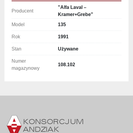
"Alfa Laval –
Wymiary gabarytowe:
Producent
Kramer+Grebe"
Długość: 1.460 mm
Szerokość: 850 mm
Model
135
Wysokość z zamkniętą pokrywą: 1.200 mm
Rok
Wysokość z uniesioną pokrywą: 1.370 mm
1991
Stan
Używane
Wymiary komory pakowania:
Długość: 550 mm
Numer
108.102
Szerokość: 410 mm
magazynowy
Długość listwy zgrzewającej: 540 mm
Głębokość maksymalna: 130 mm (możliwość 
spłycenia poprzez wkładanie płyt 
spłycających)
Zalety urządzenia:
Efektywne pakowanie próżniowe: 
konstrukcja 2-komorowa zwiększa 
wydajność pakowania.