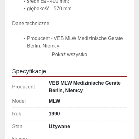
średnica - 400 mm;
głębokość - 570 mm.
Dane techniczne:
Producent - VEB MLW Medizinische Gerate 
Berlin, Niemcy;
Nr urządzenia - 25590;
Pokaż wszystko
Rok produkcji - 1990;
Maksymalne ciśnienie - 2,45 bar (25 kp/cm²);
Specyfikacje
Maksymalna temperatura - 138°C;
Moc - 7,5 kW;
VEB MLW Medizinische Gerate
Producent
Zasilanie - elektryczne 3x380V;
Berlin, Niemcy
Pojemność - 110 l.
Model
MLW
Rok
1990
Stan
Używane