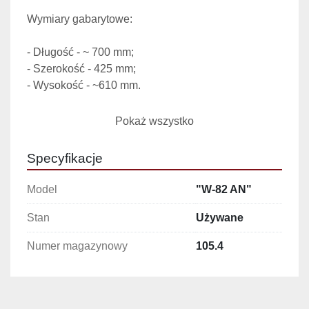
Wymiary gabarytowe:
- Długość - ~ 700 mm;

- Szerokość - 425 mm;

- Wysokość - ~610 mm.
Dane techniczne:
Pokaż wszystko
- średnica tarczy przepustowej - Ø 82 mm;

Specyfikacje
- tarcze przepustowe z otworami Ø 3 ,Ø 5 ,Ø 10, Ø 
16;

Model
"W-82 AN"
- wydajność - ok. 100-600 kg/h;

- pojemność kosza załadunkowego - 10 kg;

Stan
Używane
- moc silnika - 1,5 kW;

Numer magazynowy
105.4
- zasilanie - 380V, 50Hz;
