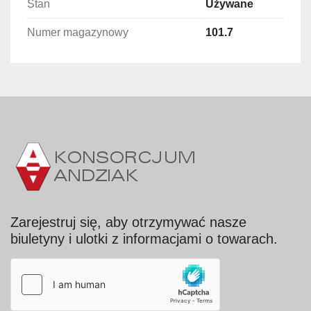
Stan
Używane
Maksymalne ciśnienie robocze: 4 bar
Numer magazynowy
Głowica nastrzykowa z igłą ręczną – 
101.7
precyzyjna praca
Wyposażenie: filtr mieszanki peklującej 
(solanki)
Zalety urządzenia
Precyzyjne, ręczne podawanie solanki, 
idealne do mięsa delikatnego lub o 
nieregularnych kształtach
Niewielkie wymiary, dzięki czemu urządzenie 
mieści się na każdym stanowisku roboczym
Stabilna praca przy ciśnieniu do 4 bar, 
Zarejestruj się, aby otrzymywać nasze
gwarantująca równomierny efekt nastrzyku
biuletyny i ulotki z informacjami o towarach.
Wbudowany filtr solanki, zapewniający 
czystość i ochronę układu
Prosta budowa i łatwość obsługi, idealna dla 
małych przetwórni i produkcji rzemieślniczej