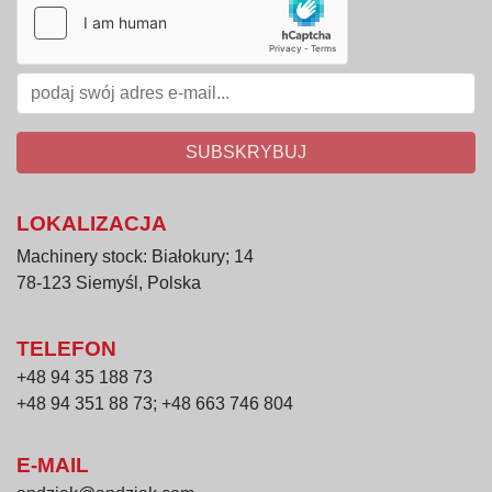
podajniki wibracyjne Cox and Plant Products 
Ltd. – płynny transport materiału
Wymiary gabarytowe:
Długość całkowita: 2 200 mm
Szerokość całkowita: 2 250 mm
SUBSKRYBUJ
Głębokość całkowita
:
 2 830 mm
LOKALIZACJA
Dane techniczne zbiornika:
Komory: 2
Machinery stock: Białokury; 14
Wymiary wewnętrzne komory: 1 800 × 940 × 
78-123 Siemyśl, Polska
1 650 mm
Pojemność pojedynczej komory: ok. 2 m³
TELEFON
Ściany komór
:
 izolacja wełną mineralną 40 
+48 94 35 188 73
mm
+48 94 351 88 73; +48 663 746 804
Wysypy dolne: regulowane zasuwy, wymiary 
otworów 41×44 mm – 50×44 mm
E-MAIL
Zabezpieczenie komór
:
 kratownica od góry