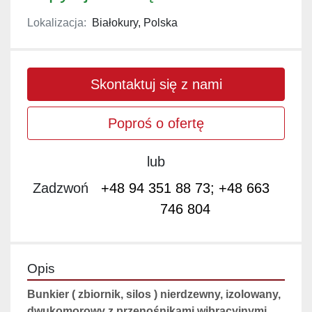
Lokalizacja:
Białokury, Polska
Skontaktuj się z nami
Poproś o ofertę
lub
Zadzwoń
+48 94 351 88 73; +48 663
746 804
Opis
Bunkier ( zbiornik, silos ) nierdzewny, izolowany, 
dwukomorowy z przenośnikami wibracyjnymi