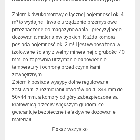
Zbiornik dwukomorowy o łącznej pojemności ok. 4 
m³ to wydajne i trwałe urządzenie przemysłowe 
przeznaczone do magazynowania i precyzyjnego 
dozowania materiałów sypkich. Każda komora 
posiada pojemność ok. 2 m³ i jest wyposażona w 
izolowane ściany z
wełny mineralnej o grubości 40 
mm, co zapewnia utrzymanie odpowiedniej 
temperatury i ochronę przed czynnikami 
zewnętrznymi.
Zbiornik posiada wysypy dolne regulowane 
zasuwami z rozmiarami otworów od 41×44 mm do 
50×44 mm, a komory od góry zabezpieczone są 
kratownicą przeciw większym grudom, co 
gwarantuje bezpieczne i efektywne dozowanie 
materiału.
Pod każdą komorą znajduje się podajnik wibracyjny 
Pokaż wszystko
renomowanego producenta Cox and
Plant Products 