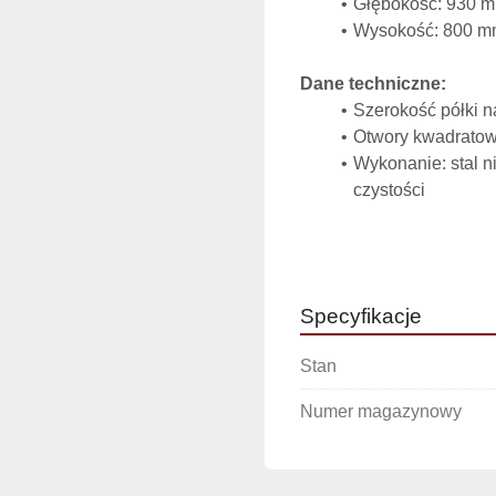
Głębokość: 930 
Wysokość: 800 mm
Dane techniczne:
Szerokość półki n
Otwory kwadratow
Wykonanie: stal n
czystości
Zalety stołu dwustano
Dwa stanowiska pr
Otwory na odpady
Specyfikacje
Regulowana wysok
Stan
Numer magazynowy