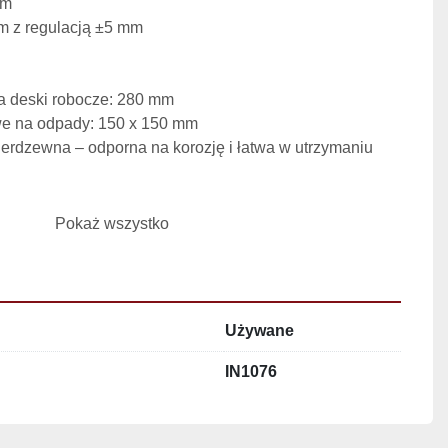
mm
 z regulacją ±5 mm
a deski robocze: 280 mm
e na odpady: 150 x 150 mm
ierdzewna – odporna na korozję i łatwa w utrzymaniu 
wiskowego:
Pokaż wszystko
acy zwiększają wydajność i komfort pracy
 umożliwiają szybkie utrzymanie porządku
ość dostosowuje stół do ergonomii pracowników
Używane
IN1076