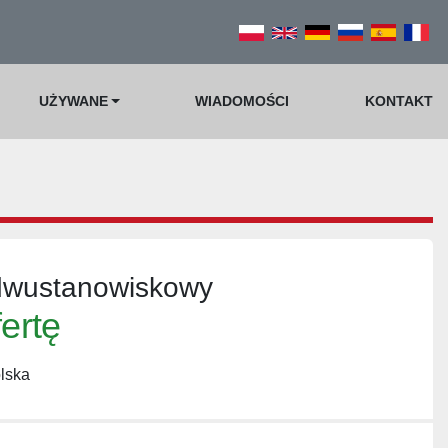
UŻYWANE
WIADOMOŚCI
KONTAKT
 dwustanowiskowy
fertę
lska