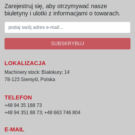
kilku partii
Zarejestruj się, aby otrzymywać nasze
Duże zbiorniki (1 000 l) pozwalają na 
biuletyny i ulotki z informacjami o towarach.
masowanie znacznych ilości surowca w 
jednym cyklu
Zastosowanie
SUBSKRYBUJ
Zespół masownic Inject Star H3/5 znajduje 
zastosowanie w:
przemysłowym masowaniu mięsa 
LOKALIZACJA
czerwonego i drobiowego
Machinery stock: Białokury; 14
produkcji wędlin i wyrobów peklowanych
78-123 Siemyśl, Polska
zakładach przetwórstwa rybnego
masarniach oraz dużych liniach 
produkcyjnych wymagających wydajnego 
TELEFON
masowania
+48 94 35 188 73
+48 94 351 88 73; +48 663 746 804
E-MAIL