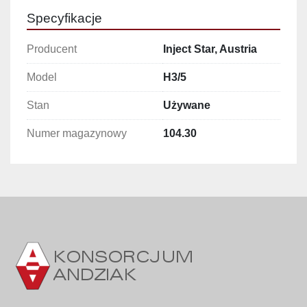
Liczba stanowisk: 5 łoży ze sterowaniem i 
Specyfikacje
pompą próżniową
Liczba zbiorników: 10 × 1 000 l
Producent
Inject Star, Austria
Liczba pokryw: 5
Model
H3/5
Wykonanie: nierdzewne
Stan
Używane
Najważniejsze cechy i zalety
Nierdzewna konstrukcja zapewnia 
Numer magazynowy
104.30
odporność na korozję i łatwość utrzymania 
higieny
Sterowanie indywidualne dla każdego 
stanowiska umożliwia precyzyjne 
dopasowanie parametrów pracy
Pompy próżniowe gwarantują pełne 
wniknięcie zalew i dodatków funkcjonalnych 
w mięso
Pięć stanowisk zwiększa wydajność 
produkcji i pozwala na jednoczesną obróbkę 