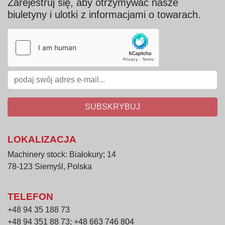
Zarejestruj się, aby otrzymywać nasze
Regulacja wymiarów pakietu: manualna 
biuletyny i ulotki z informacjami o towarach.
(szerokość, długość, wysokość)
Sterowanie: elektroniczne
Wykonanie
Rama: stal węglowa lakierowana
Osłony: stal węglowa lakierowana, stal 
nierdzewna
Przegrody rozdzielające pojemniki na rzędy: 
SUBSKRYBUJ
stal nierdzewna
Osłony komory foliowania: pleksi i sitka ze 
LOKALIZACJA
stali węglowej lakierowanej
Machinery stock: Białokury; 14
Zalety maszyny
78-123 Siemyśl, Polska
Precyzyjne formowanie w pakiety 
pojemników szklanych i plastikowych
TELEFON
Wydajne foliowanie gotowych pakietów
+48 94 35 188 73
Regulacja wymiarów pakietu zapewniająca 
+48 94 351 88 73; +48 663 746 804
uniwersalność w produkcji