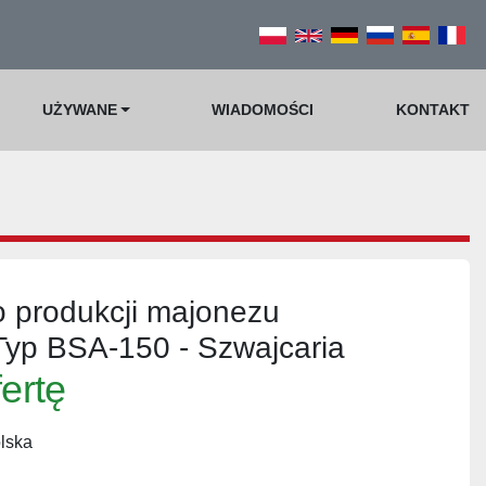
UŻYWANE
WIADOMOŚCI
KONTAKT
 produkcji majonezu
p BSA-150 - Szwajcaria
fertę
lska