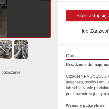
Skontaktuj się
lub
Zadzwo
Opis
Urządzenie do majone
 ogłoszenie
Urządzenie VONESCO Typ
majonezu, sosów i emuls
lub schładzanie produktu
pompowanie w jednym urz
Wymiary gabarytowe