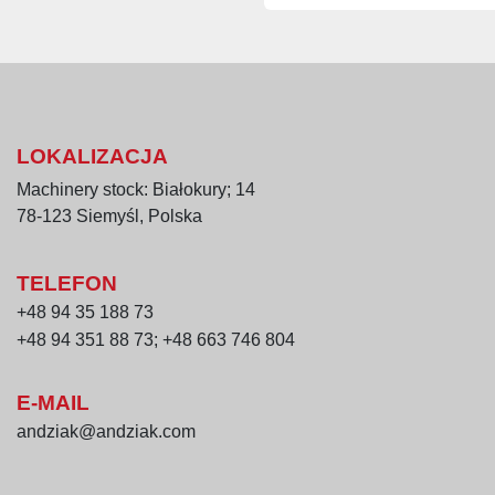
Masa całkowita: 9
Rok produkcji: 19
Wykonanie: stal 
Zalety urządzenia
Profesjonalny hom
LOKALIZACJA
Precyzyjne miesza
Machinery stock: Białokury; 14
Możliwość podgrz
78-123 Siemyśl, Polska
Solidna konstrukcj
utrzymanie czysto
TELEFON
Sterowanie proce
+48 94 35 188 73
Zastosowanie
+48 94 351 88 73; +48 663 746 804
Produkcja majone
Laboratoria i zak
E-MAIL
stabilnych produk
andziak@andziak.com
Linie produkcyjne