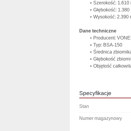
Szerokość: 1.610
Głębokość: 1.38
Wysokość: 2.390
Dane techniczne
Producent: VON
Typ: BSA-150
Średnica zbiorni
Głębokość zbiorn
Objętość całkowita
Mieszadło ścienne
Głowica homogen
Płaszcz grzewczo
Specyfikacje
Silniki:
Mieszadło ś
Stan
Mieszadło p
Głowica h
Numer magazynowy
Sterowanie: ster
Podnoszenie pokry