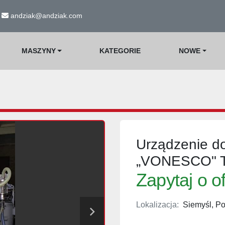
andziak@andziak.com
MASZYNY
KATEGORIE
NOWE
Urządzenie do
„VONESCO" Ty
Zapytaj o o
Lokalizacja:
Siemyśl, Po