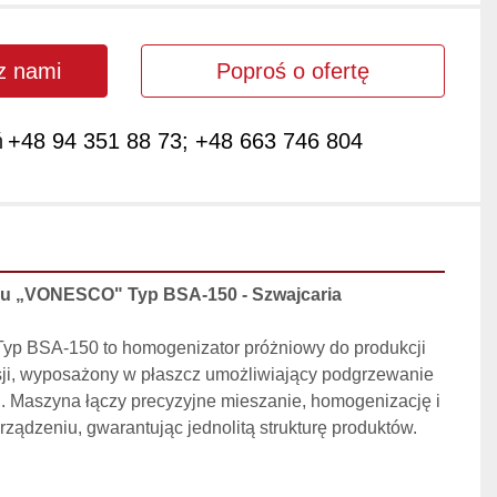
 z nami
Poproś o ofertę
ń
+48 94 351 88 73; +48 663 746 804
zu „VONESCO" Typ BSA-150 - Szwajcaria
 BSA-150 to homogenizator próżniowy do produkcji 
ji, wyposażony w płaszcz umożliwiający podgrzewanie 
. Maszyna łączy precyzyjne mieszanie, homogenizację i 
ądzeniu, gwarantując jednolitą strukturę produktów.