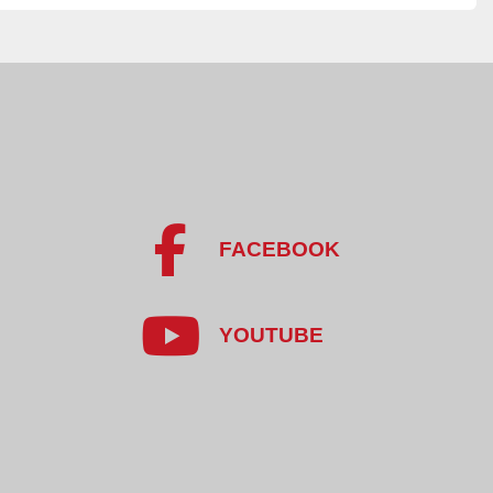
30 kg
92
nierdzewna
ogenizator do majonezu, sosów i emulsji
nie i regulacja obrotów mieszadeł
ewania lub schładzania produktów dzięki płaszczowi
a ze stali nierdzewnej gwarantuje trwałość i łatwe 
FACEBOOK
ści
sem przez PLC i podnoszenie pokrywy elektryczne
YOUTUBE
zu, musztard, sosów i emulsji w przemyśle spożywczym
łady przetwórstwa żywności wymagające jednorodnych i 
tów
 do żywności płynnej i półpłynnej