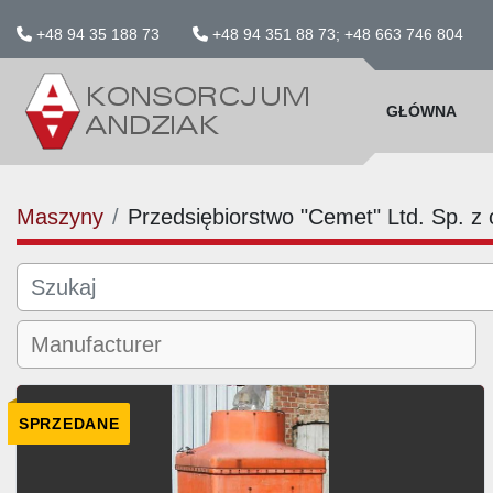
+48 94 35 188 73
+48 94 351 88 73; +48 663 746 804
GŁÓWNA
Maszyny
Przedsiębiorstwo "Cemet" Ltd. Sp. z 
SPRZEDANE