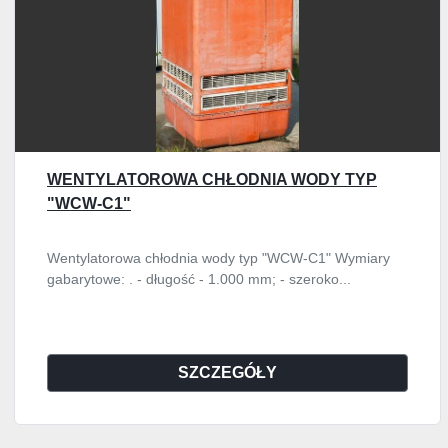
WENTYLATOROWA CHŁODNIA WODY TYP
"WCW-C1"
Wentylatorowa chłodnia wody typ "WCW-C1" Wymiary
gabarytowe: . - długość - 1.000 mm; - szeroko...
SZCZEGÓŁY