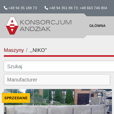
+48 94 35 188 73
+48 94 351 88 73; +48 663 746 804
GŁÓWNA
Maszyny
,,NIKO"
SPRZEDANE