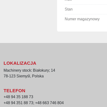
Długość robocza 
Stan
Szerokość robocz
Wysokość do taś
Numer magazynowy
Wymiary komory: 
Maksymalna moc:
Średnia moc stała
Maksymalna tempe
Wydajność:
Ø 33 cm – 1
Ø 45 cm – 3
Rok produkcji: 20
LOKALIZACJA
Masa: 300 kg
Machinery stock: Białokury; 14
Stelaż: nogi z kó
78-123 Siemyśl, Polska
Wykonanie:
 stal
TELEFON
+48 94 35 188 73
+48 94 351 88 73; +48 663 746 804