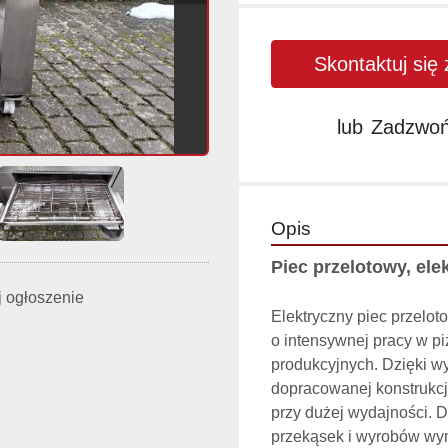
Skontaktuj się
lub
Zadzwo
Opis
Piec przelotowy, el
 ogłoszenie
Elektryczny piec przelot
o intensywnej pracy w pi
produkcyjnych. Dzięki wys
dopracowanej konstrukcj
przy dużej wydajności. D
przekąsek i wyrobów wym