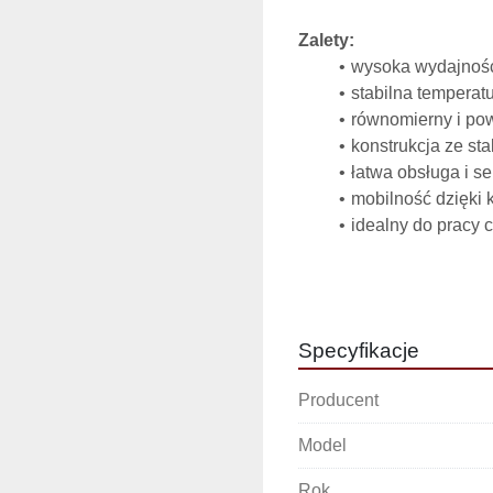
Zalety:
wysoka wydajność
stabilna temperat
równomierny i po
konstrukcja ze sta
łatwa obsługa i se
mobilność dzięki 
idealny do pracy c
Dane techniczne:
Wymiary gabarytowe:
Szerokość: 2000
Specyfikacje
Głębokość: 1500
Wysokość: 1200
Producent
Specyfikacja techniczn
Model
Producent: MORE
Typ: T97E
Rok