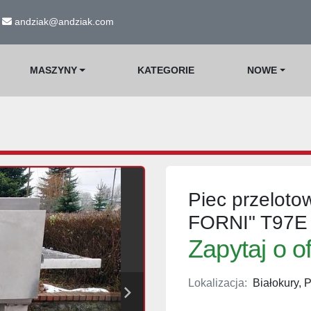
andziak@andziak.com
MASZYNY
KATEGORIE
NOWE
Piec przeloto
FORNI" T97E
Zapytaj o o
Lokalizacja:
Białokury, 