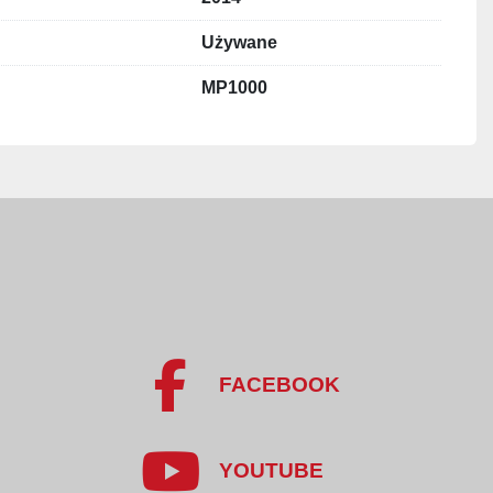
taśmy: 2000 mm
Używane
a taśmy: 750 mm
my: 830 mm
MP1000
1160 × 750 × 80 mm
 26,0 kW
: 11,3 kW/h
ratura: 400°C
00 szt./h
8 szt./h
14
łkami obrotowymi i blokadą
 nierdzewna
FACEBOOK
YOUTUBE