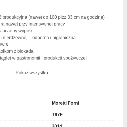
 produkcyjna (nawet do 100 pizz 33 cm na godzinę)
ura nawet przy intensywnej pracy
wtarzalny wypiek
li nierdzewnej – odporna i higieniczna
rwis
kółkom z blokadą
iągłej w gastronomii i produkcji spożywczej
Pokaż wszystko
 mm
 mm
 mm
Moretti Forni
a:
T97E
TTI FORNI, Włochy
2014