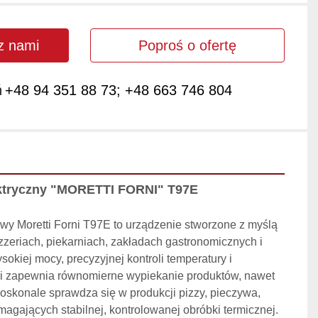
 z nami
Poproś o ofertę
ń
+48 94 351 88 73; +48 663 746 804
ektryczny "MORETTI FORNI" T97E
owy Moretti Forni T97E to urządzenie stworzone z myślą 
zzeriach, piekarniach, zakładach gastronomicznych i 
okiej mocy, precyzyjnej kontroli temperatury i 
i zapewnia równomierne wypiekanie produktów, nawet 
oskonale sprawdza się w produkcji pizzy, pieczywa, 
agających stabilnej, kontrolowanej obróbki termicznej.